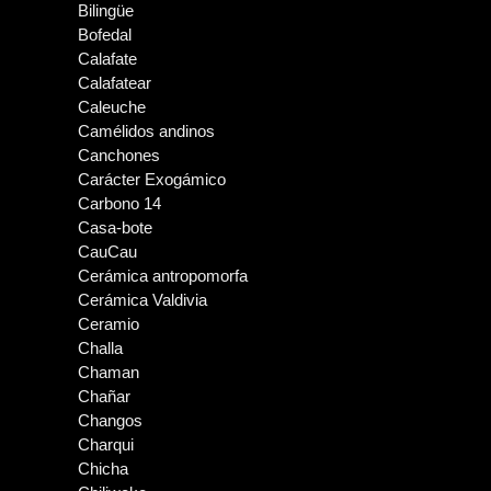
Bilingüe
Bofedal
Calafate
Calafatear
Caleuche
Camélidos andinos
Canchones
Carácter Exogámico
Carbono 14
Casa-bote
CauCau
Cerámica antropomorfa
Cerámica Valdivia
Ceramio
Challa
Chaman
Chañar
Changos
Charqui
Chicha