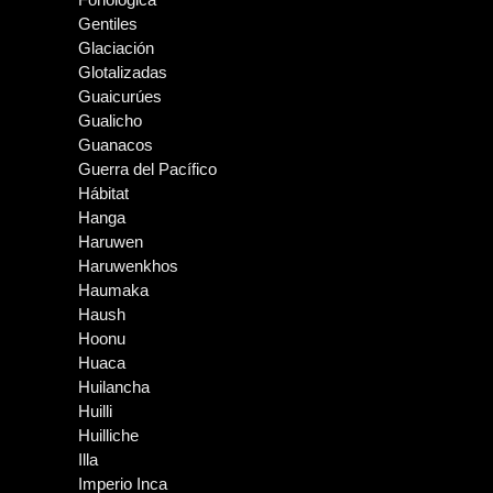
Gentiles
Glaciación
Glotalizadas
Guaicurúes
Gualicho
Guanacos
Guerra del Pacífico
Hábitat
Hanga
Haruwen
Haruwenkhos
Haumaka
Haush
Hoonu
Huaca
Huilancha
Huilli
Huilliche
Illa
Imperio Inca