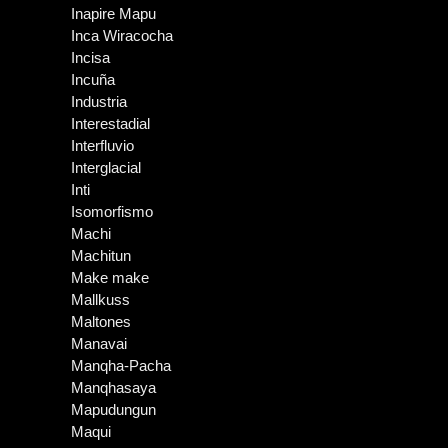
Inapire Mapu
Inca Wiracocha
Incisa
Incuña
Industria
Interestadial
Interfluvio
Interglacial
Inti
Isomorfismo
Machi
Machitun
Make make
Mallkuss
Maltones
Manavai
Manqha-Pacha
Manqhasaya
Mapudungun
Maqui