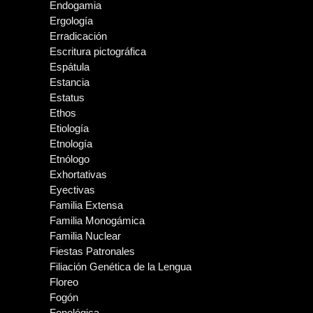
Endogamia
Ergología
Erradicación
Escritura pictográfica
Espátula
Estancia
Estatus
Ethos
Etiología
Etnología
Etnólogo
Exhortativas
Eyectivas
Familia Extensa
Familia Monogámica
Familia Nuclear
Fiestas Patronales
Filiación Genética de la Lengua
Floreo
Fogón
Fonológica