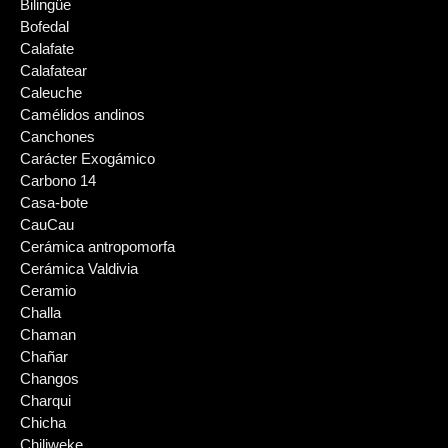
Bilingüe
Bofedal
Calafate
Calafatear
Caleuche
Camélidos andinos
Canchones
Carácter Exogámico
Carbono 14
Casa-bote
CauCau
Cerámica antropomorfa
Cerámica Valdivia
Ceramio
Challa
Chaman
Chañar
Changos
Charqui
Chicha
Chiliweke