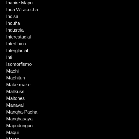
Inapire Mapu
Inca Wiracocha
Incisa
Incuña
Industria
Interestadial
Interfluvio
Interglacial
Inti
Isomorfismo
Machi
Machitun
Make make
Mallkuss
Maltones
Manavai
Manqha-Pacha
Manqhasaya
Mapudungun
Maqui