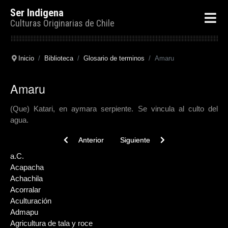
Ser Indigena
Culturas Originarias de Chile
Inicio
Biblioteca
Glosario de terminos
Amaru
Amaru
(Que) Katari, en aymara serpiente. Se vincula al culto del
agua.
Previous article: Animismo
Next article: Altiplano andino
Anterior
Siguiente
a.C.
Acapacha
Achachila
Acorralar
Aculturación
Admapu
Agricultura de tala y roce