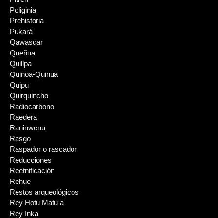
Poliginia
Prehistoria
Pukará
Qawasqar
Queñua
Quillpa
Quinoa-Quinua
Quipu
Quirquincho
Radiocarbono
Raedera
Raninwenu
Rasgo
Raspador o rascador
Reducciones
Reetnificación
Rehue
Restos arqueológicos
Rey Hotu Matu a
Rey Inka