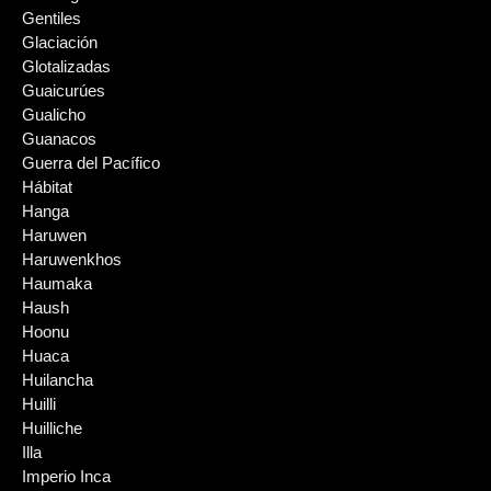
Gentiles
Glaciación
Glotalizadas
Guaicurúes
Gualicho
Guanacos
Guerra del Pacífico
Hábitat
Hanga
Haruwen
Haruwenkhos
Haumaka
Haush
Hoonu
Huaca
Huilancha
Huilli
Huilliche
Illa
Imperio Inca