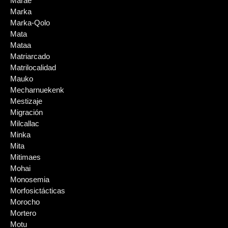
Marae
Marka
Marka-Qolo
Mata
Mataa
Matriarcado
Matrilocalidad
Mauko
Mecharnuekenk
Mestizaje
Migración
Milcallac
Minka
Mita
Mitimaes
Mohai
Monosemia
Morfosictácticas
Morocho
Mortero
Motu