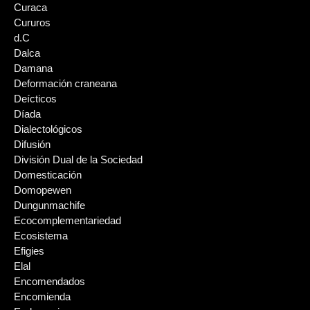
Curaca
Cururos
d.C
Dalca
Damana
Deformación craneana
Deícticos
Díada
Dialectológicos
Difusión
División Dual de la Sociedad
Domesticación
Domopewen
Dungunmachife
Ecocomplementariedad
Ecosistema
Efigies
Elal
Encomendados
Encomienda