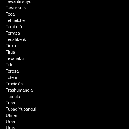
Tawantinsuyu
Tawoksers
Teca
Tehuelche
Tembetá
Terraza
Teushkenk
Tinku
Tirúa
Tiwanaku
Toki
Tortera
Totem
Tradición
Trashumancia
Túmulo
Tupa
Tupac Yupanqui
Ulmen
Urna
Urus