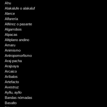
Ahu
Alakalufe o alakaluf
Alerce
Alfarería
Alférez o pasante
Algarrobos
Alpacas
Altiplano andino
Amaru
Animismo
Antropomorfismo
Araj-pacha
Arajsaya
Arcaico
Aríbalos
Artefacto
Avestruz
Ayllu, ayllo
Bandas nómadas
Basalto