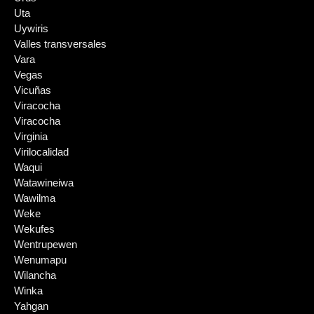
Uta
Uywiris
Valles transversales
Vara
Vegas
Vicuñas
Viracocha
Viracocha
Virginia
Virilocalidad
Waqui
Watawineiwa
Wawilma
Weke
Wekufes
Wentrupewen
Wenumapu
Wilancha
Winka
Yahgan