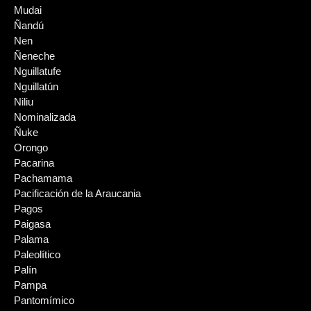
Mudai
Ñandú
Nen
Ñeneche
Nguillatufe
Nguillatún
Niliu
Nominalizada
Ñuke
Orongo
Pacarina
Pachamama
Pacificación de la Araucania
Pagos
Paigasa
Palama
Paleolítico
Palín
Pampa
Pantomímico