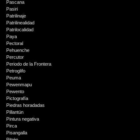
Pascana
Pasiri
Patrilinaje
Patrilinealidad
Patrilocalidad
Paya
Pectoral
Pehuenche
Percutor
Periodo de la Frontera
Petroglifo
Peuma
Pewenmapu
Pewento
Pictografía
Piedras horadadas
Pillantún
Pintura negativa
Pirca
Pisangalla
Pitrén