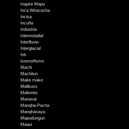
Inapire Mapu
Inca Wiracocha
Incisa
Incuña
Industria
Interestadial
Interfluvio
Interglacial
Inti
Isomorfismo
Machi
Machitun
Make make
Mallkuss
Maltones
Manavai
Manqha-Pacha
Manqhasaya
Mapudungun
Maqui