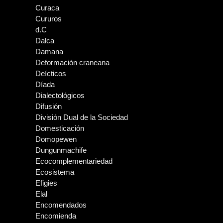
Curaca
Cururos
d.C
Dalca
Damana
Deformación craneana
Deícticos
Díada
Dialectológicos
Difusión
División Dual de la Sociedad
Domesticación
Domopewen
Dungunmachife
Ecocomplementariedad
Ecosistema
Efigies
Elal
Encomendados
Encomienda