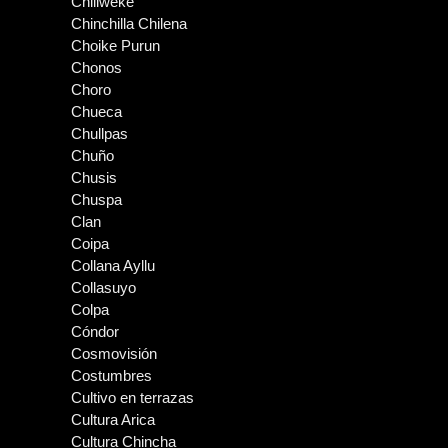
Chiliweke
Chinchilla Chilena
Choike Purun
Chonos
Choro
Chueca
Chullpas
Chuño
Chusis
Chuspa
Clan
Coipa
Collana Ayllu
Collasuyo
Colpa
Cóndor
Cosmovisión
Costumbres
Cultivo en terrazas
Cultura Arica
Cultura Chincha