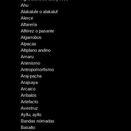
Ahu
Alakalufe o alakaluf
Alerce
Alfarería
Alférez o pasante
Algarrobos
Alpacas
Altiplano andino
Amaru
Animismo
Antropomorfismo
Araj-pacha
Arajsaya
Arcaico
Aríbalos
Artefacto
Avestruz
Ayllu, ayllo
Bandas nómadas
Basalto