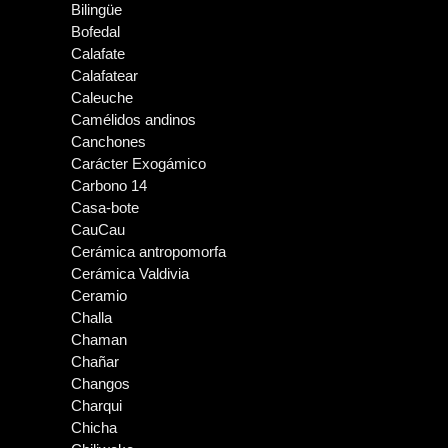
Bilingüe
Bofedal
Calafate
Calafatear
Caleuche
Camélidos andinos
Canchones
Carácter Exogámico
Carbono 14
Casa-bote
CauCau
Cerámica antropomorfa
Cerámica Valdivia
Ceramio
Challa
Chaman
Chañar
Changos
Charqui
Chicha