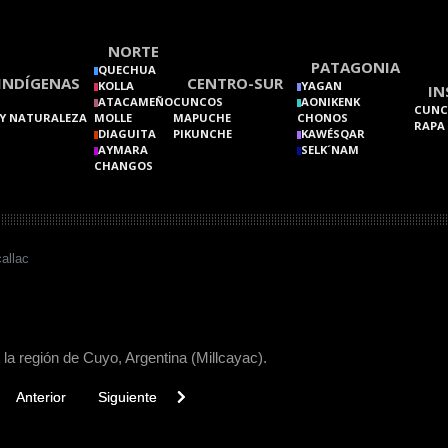
NORTE
PATAGONIA
QUECHUA
INDÍGENAS
CENTRO-SUR
KOLLA
YAGAN
IN
ATACAMEÑO
CUNCOS
AONIKENK
CUNC
Y NATURALEZA
MOLLE
MAPUCHE
CHONOS
RAPA
DIAGUITA
PIKUNCHE
KAWÉSQAR
AYMARA
SELK´NAM
CHANGOS
callac
 la región de Cuyo, Argentina (Millcayac).
vious article: Minka
Next article: Migración
Anterior
Siguiente