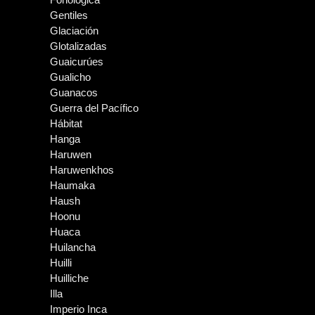
Gentiles
Glaciación
Glotalizadas
Guaicurúes
Gualicho
Guanacos
Guerra del Pacífico
Hábitat
Hanga
Haruwen
Haruwenkhos
Haumaka
Haush
Hoonu
Huaca
Huilancha
Huilli
Huilliche
Illa
Imperio Inca