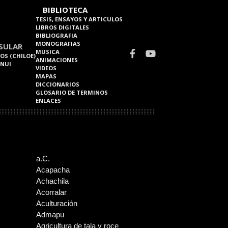
BIBLIOTECA
TESIS, ENSAYOS Y ARTICULOS
LIBROS DIGITALES
BIBLIOGRAFIA
MONOGRAFIAS
SULAR
MUSICA
OS (CHILOE)
ANIMACIONES
 NUI
VIDEOS
MAPAS
DICCIONARIOS
GLOSARIO DE TERMINOS
ENLACES
a.C.
Acapacha
Achachila
Acorralar
Aculturación
Admapu
Agricultura de tala y roce