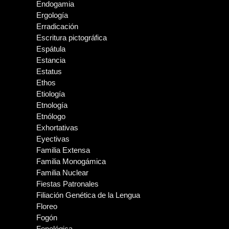
Endogamia
Ergología
Erradicación
Escritura pictográfica
Espátula
Estancia
Estatus
Ethos
Etiología
Etnología
Etnólogo
Exhortativas
Eyectivas
Familia Extensa
Familia Monogámica
Familia Nuclear
Fiestas Patronales
Filiación Genética de la Lengua
Floreo
Fogón
Fonológica