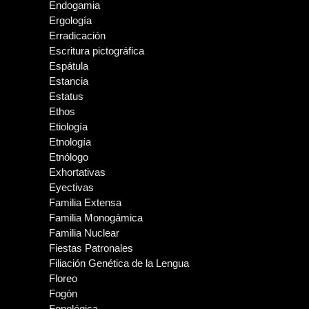
Endogamia
Ergología
Erradicación
Escritura pictográfica
Espátula
Estancia
Estatus
Ethos
Etiología
Etnología
Etnólogo
Exhortativas
Eyectivas
Familia Extensa
Familia Monogámica
Familia Nuclear
Fiestas Patronales
Filiación Genética de la Lengua
Floreo
Fogón
Fonológica