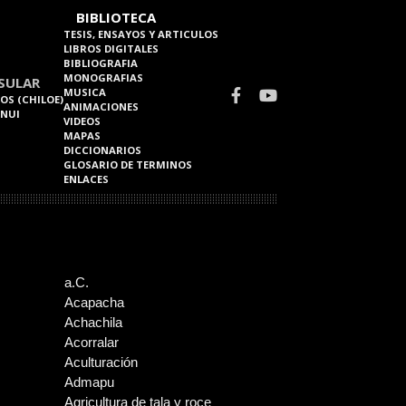
BIBLIOTECA
TESIS, ENSAYOS Y ARTICULOS
LIBROS DIGITALES
BIBLIOGRAFIA
MONOGRAFIAS
SULAR
MUSICA
OS (CHILOE)
ANIMACIONES
 NUI
VIDEOS
MAPAS
DICCIONARIOS
GLOSARIO DE TERMINOS
ENLACES
a.C.
Acapacha
Achachila
Acorralar
Aculturación
Admapu
Agricultura de tala y roce