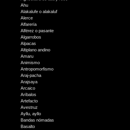
Ahu
Alakalufe o alakaluf
Alerce
Alfarería
Alférez o pasante
Algarrobos
Alpacas
Altiplano andino
Amaru
Animismo
Antropomorfismo
Araj-pacha
Arajsaya
Arcaico
Aríbalos
Artefacto
Avestruz
Ayllu, ayllo
Bandas nómadas
Basalto