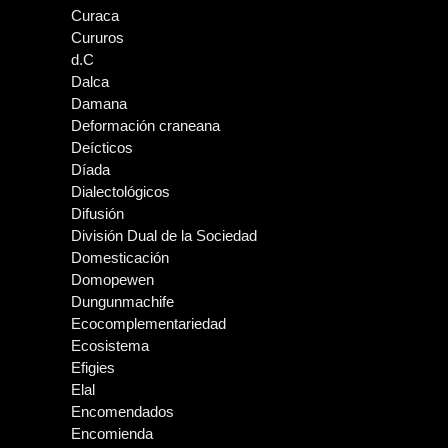
Curaca
Cururos
d.C
Dalca
Damana
Deformación craneana
Deícticos
Díada
Dialectológicos
Difusión
División Dual de la Sociedad
Domesticación
Domopewen
Dungunmachife
Ecocomplementariedad
Ecosistema
Efigies
Elal
Encomendados
Encomienda