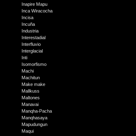
Inapire Mapu
Inca Wiracocha
Incisa
Incuña
Industria
Interestadial
Interfluvio
Interglacial
Inti
Isomorfismo
Machi
Machitun
Make make
Mallkuss
Maltones
Manavai
Manqha-Pacha
Manqhasaya
Mapudungun
Maqui