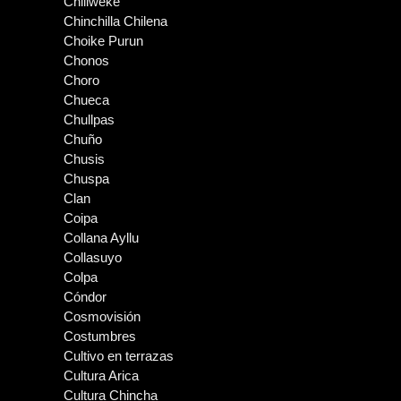
Chiliweke
Chinchilla Chilena
Choike Purun
Chonos
Choro
Chueca
Chullpas
Chuño
Chusis
Chuspa
Clan
Coipa
Collana Ayllu
Collasuyo
Colpa
Cóndor
Cosmovisión
Costumbres
Cultivo en terrazas
Cultura Arica
Cultura Chincha