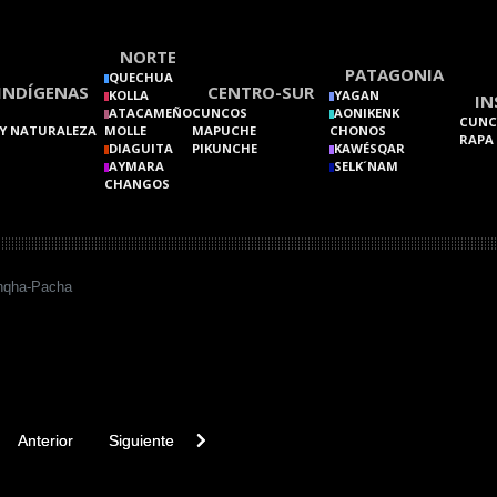
NORTE
PATAGONIA
QUECHUA
INDÍGENAS
CENTRO-SUR
KOLLA
YAGAN
IN
ATACAMEÑO
CUNCOS
AONIKENK
CUNC
Y NATURALEZA
MOLLE
MAPUCHE
CHONOS
RAPA
DIAGUITA
PIKUNCHE
KAWÉSQAR
AYMARA
SELK´NAM
CHANGOS
qha-Pacha
vious article: Manqhasaya
Next article: Manavai
Anterior
Siguiente