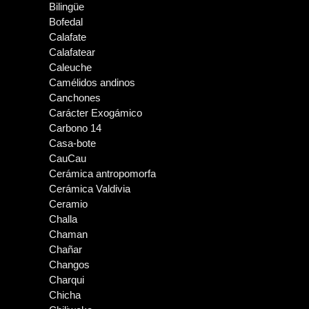
Bilingüe
Bofedal
Calafate
Calafatear
Caleuche
Camélidos andinos
Canchones
Carácter Exogámico
Carbono 14
Casa-bote
CauCau
Cerámica antropomorfa
Cerámica Valdivia
Ceramio
Challa
Chaman
Chañar
Changos
Charqui
Chicha