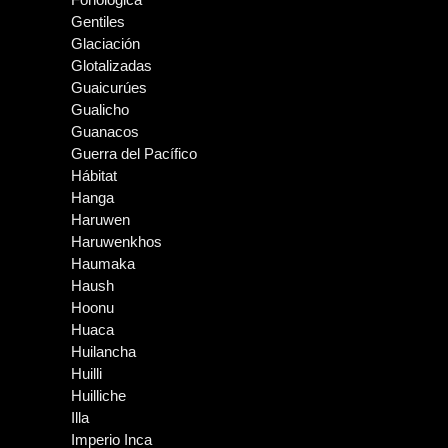
Gentiles
Glaciación
Glotalizadas
Guaicurúes
Gualicho
Guanacos
Guerra del Pacífico
Hábitat
Hanga
Haruwen
Haruwenkhos
Haumaka
Haush
Hoonu
Huaca
Huilancha
Huilli
Huilliche
Illa
Imperio Inca