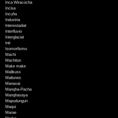
Inca Wiracocha
Incisa
Incuña
Industria
Interestadial
Interfluvio
Interglacial
Inti
Isomorfismo
Machi
Machitun
Make make
Mallkuss
Maltones
Manavai
Manqha-Pacha
Manqhasaya
Mapudungun
Maqui
Marae