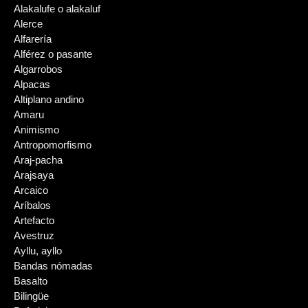
Alakalufe o alakaluf
Alerce
Alfarería
Alférez o pasante
Algarrobos
Alpacas
Altiplano andino
Amaru
Animismo
Antropomorfismo
Araj-pacha
Arajsaya
Arcaico
Aríbalos
Artefacto
Avestruz
Ayllu, ayllo
Bandas nómadas
Basalto
Bilingüe