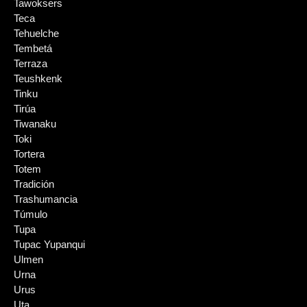
Tawoksers
Teca
Tehuelche
Tembetá
Terraza
Teushkenk
Tinku
Tirúa
Tiwanaku
Toki
Tortera
Totem
Tradición
Trashumancia
Túmulo
Tupa
Tupac Yupanqui
Ulmen
Urna
Urus
Uta