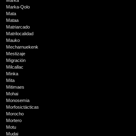
Marka
Marka-Qolo
Mata
Mataa
Matriarcado
Matrilocalidad
Mauko
Mecharnuekenk
Mestizaje
Migración
Milcallac
Minka
Mita
Mitimaes
Mohai
Monosemia
Morfosictácticas
Morocho
Mortero
Motu
Mudai