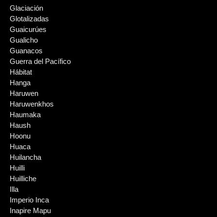
Glaciación
Glotalizadas
Guaicurúes
Gualicho
Guanacos
Guerra del Pacífico
Hábitat
Hanga
Haruwen
Haruwenkhos
Haumaka
Haush
Hoonu
Huaca
Huilancha
Huilli
Huilliche
Illa
Imperio Inca
Inapire Mapu