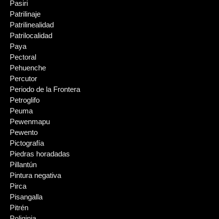
Pasiri
Patrilinaje
Patrilinealidad
Patrilocalidad
Paya
Pectoral
Pehuenche
Percutor
Periodo de la Frontera
Petroglifo
Peuma
Pewenmapu
Pewento
Pictografía
Piedras horadadas
Pillantún
Pintura negativa
Pirca
Pisangalla
Pitrén
Poliginia