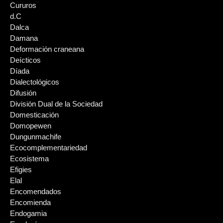
Cururos
d.C
Dalca
Damana
Deformación craneana
Deícticos
Díada
Dialectológicos
Difusión
División Dual de la Sociedad
Domesticación
Domopewen
Dungunmachife
Ecocomplementariedad
Ecosistema
Efigies
Elal
Encomendados
Encomienda
Endogamia