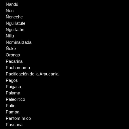
Ñandú
Nen
Ñeneche
Nguillatufe
Nguillatún
Niliu
Nominalizada
Ñuke
Orongo
Pacarina
Pachamama
Pacificación de la Araucania
Pagos
Paigasa
Palama
Paleolítico
Palín
Pampa
Pantomímico
Pascana