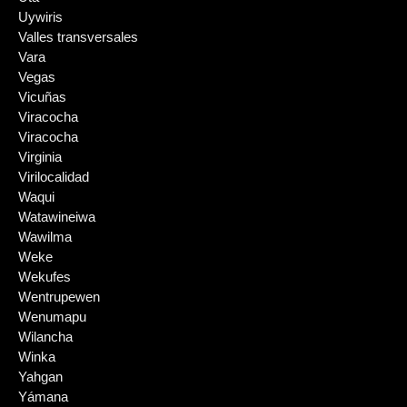
Uywiris
Valles transversales
Vara
Vegas
Vicuñas
Viracocha
Viracocha
Virginia
Virilocalidad
Waqui
Watawineiwa
Wawilma
Weke
Wekufes
Wentrupewen
Wenumapu
Wilancha
Winka
Yahgan
Yámana