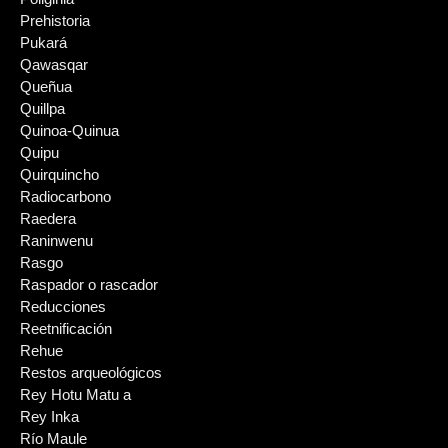
Prehistoria
Pukará
Qawasqar
Queñua
Quillpa
Quinoa-Quinua
Quipu
Quirquincho
Radiocarbono
Raedera
Raninwenu
Rasgo
Raspador o rascador
Reducciones
Reetnificación
Rehue
Restos arqueológicos
Rey Hotu Matu a
Rey Inka
Río Maule