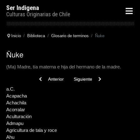
Ser Indigena
Culturas Originarias de Chile
Inicio
Biblioteca
Glosario de terminos
Ñuke
Ñuke
(Ma) Madre, tía materna e hija del hermano de la madre.
Previous article: Orongo
Next article: Nominalizada
Anterior
Siguiente
a.C.
Acapacha
Achachila
Acorralar
Aculturación
Admapu
Agricultura de tala y roce
Ahu