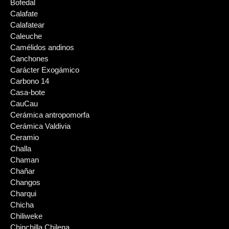
Bofedal
Calafate
Calafatear
Caleuche
Camélidos andinos
Canchones
Carácter Exogámico
Carbono 14
Casa-bote
CauCau
Cerámica antropomorfa
Cerámica Valdivia
Ceramio
Challa
Chaman
Chañar
Changos
Charqui
Chicha
Chiliweke
Chinchilla Chilena