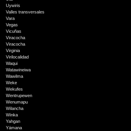
Uywiris
Valles transversales
Vara
Vegas
Vicuñas
Viracocha
Viracocha
Virginia
Virilocalidad
Waqui
Watawineiwa
Wawilma
Weke
Wekufes
Wentrupewen
Wenumapu
Wilancha
Winka
Yahgan
Yámana