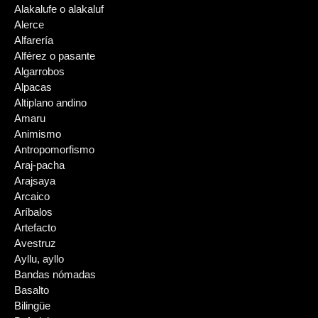
Alakalufe o alakaluf
Alerce
Alfarería
Alférez o pasante
Algarrobos
Alpacas
Altiplano andino
Amaru
Animismo
Antropomorfismo
Araj-pacha
Arajsaya
Arcaico
Aríbalos
Artefacto
Avestruz
Ayllu, ayllo
Bandas nómadas
Basalto
Bilingüe