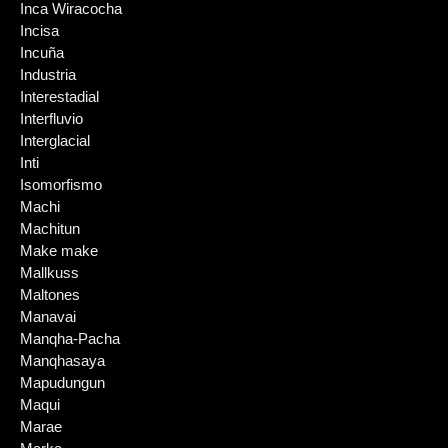
Inca Wiracocha
Incisa
Incuña
Industria
Interestadial
Interfluvio
Interglacial
Inti
Isomorfismo
Machi
Machitun
Make make
Mallkuss
Maltones
Manavai
Manqha-Pacha
Manqhasaya
Mapudungun
Maqui
Marae