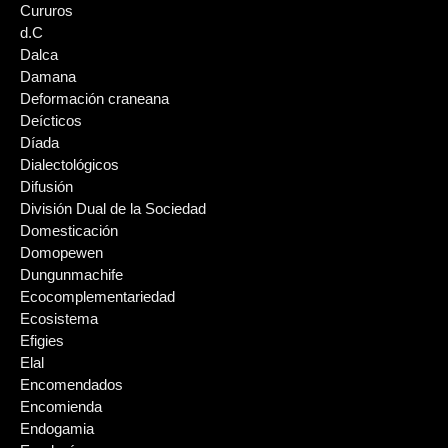
Cururos
d.C
Dalca
Damana
Deformación craneana
Deícticos
Díada
Dialectológicos
Difusión
División Dual de la Sociedad
Domesticación
Domopewen
Dungunmachife
Ecocomplementariedad
Ecosistema
Efigies
Elal
Encomendados
Encomienda
Endogamia