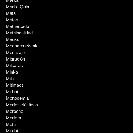
Marka
Marka-Qolo
Mata
Mataa
Matriarcado
Matrilocalidad
Mauko
Mecharnuekenk
Mestizaje
Migración
Milcallac
Minka
Mita
Mitimaes
Mohai
Monosemia
Morfosictácticas
Morocho
Mortero
Motu
Mudai