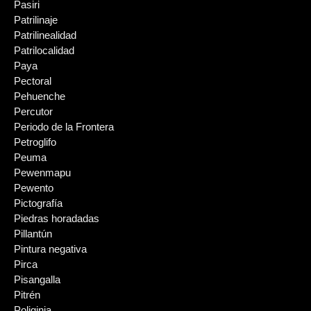
Pasiri
Patrilinaje
Patrilinealidad
Patrilocalidad
Paya
Pectoral
Pehuenche
Percutor
Periodo de la Frontera
Petroglifo
Peuma
Pewenmapu
Pewento
Pictografía
Piedras horadadas
Pillantún
Pintura negativa
Pirca
Pisangalla
Pitrén
Poliginia