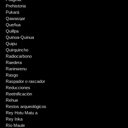
Prehistoria
Pukará
Qawasqar
Queñua
Quillpa
Quinoa-Quinua
Quipu
Quirquincho
Radiocarbono
Raedera
Raninwenu
Rasgo
Raspador o rascador
Reducciones
Reetnificación
Rehue
Restos arqueológicos
Rey Hotu Matu a
Rey Inka
Río Maule