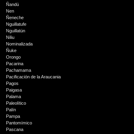
Ñandú
Nen
Ñeneche
Nguillatufe
Nguillatún
Niliu
Nominalizada
Ñuke
Orongo
Pacarina
Pachamama
Pacificación de la Araucania
Pagos
Paigasa
Palama
Paleolítico
Palín
Pampa
Pantomímico
Pascana