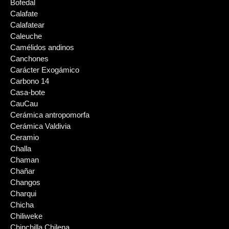
Bofedal
Calafate
Calafatear
Caleuche
Camélidos andinos
Canchones
Carácter Exogámico
Carbono 14
Casa-bote
CauCau
Cerámica antropomorfa
Cerámica Valdivia
Ceramio
Challa
Chaman
Chañar
Changos
Charqui
Chicha
Chiliweke
Chinchilla Chilena