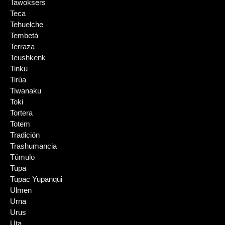
Tawoksers
Teca
Tehuelche
Tembetá
Terraza
Teushkenk
Tinku
Tirúa
Tiwanaku
Toki
Tortera
Totem
Tradición
Trashumancia
Túmulo
Tupa
Tupac Yupanqui
Ulmen
Urna
Urus
Uta