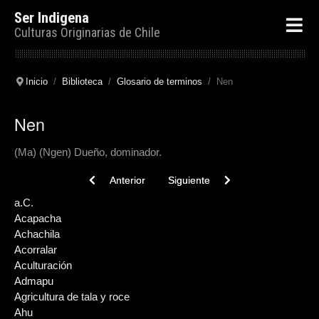
Ser Indigena
Culturas Originarias de Chile
Inicio
Biblioteca
Glosario de terminos
Nen
Nen
(Ma) (Ngen) Dueño, dominador.
Previous article: Ñeneche
Next article: Ñandú
Anterior
Siguiente
a.C.
Acapacha
Achachila
Acorralar
Aculturación
Admapu
Agricultura de tala y roce
Ahu