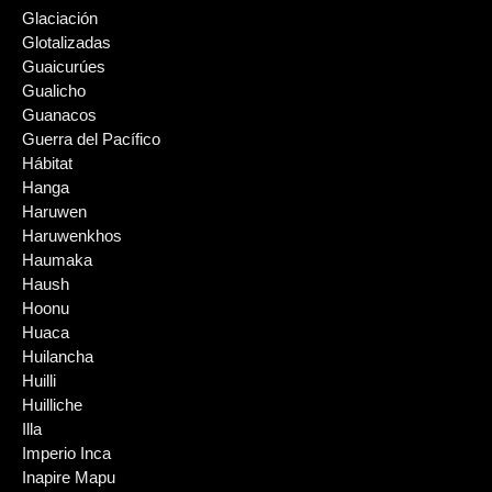
Glaciación
Glotalizadas
Guaicurúes
Gualicho
Guanacos
Guerra del Pacífico
Hábitat
Hanga
Haruwen
Haruwenkhos
Haumaka
Haush
Hoonu
Huaca
Huilancha
Huilli
Huilliche
Illa
Imperio Inca
Inapire Mapu