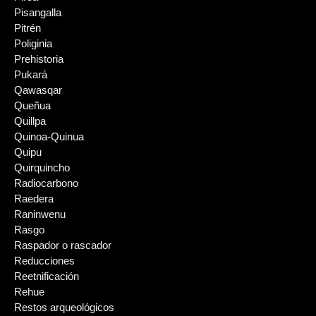
Pisangalla
Pitrén
Poliginia
Prehistoria
Pukará
Qawasqar
Queñua
Quillpa
Quinoa-Quinua
Quipu
Quirquincho
Radiocarbono
Raedera
Raninwenu
Rasgo
Raspador o rascador
Reducciones
Reetnificación
Rehue
Restos arqueológicos