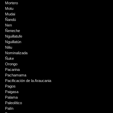
Mortero
Motu
Mudai
Ñandú
Nen
Ñeneche
Nguillatufe
Nguillatún
Niliu
Nominalizada
Ñuke
Orongo
Pacarina
Pachamama
Pacificación de la Araucania
Pagos
Paigasa
Palama
Paleolítico
Palín