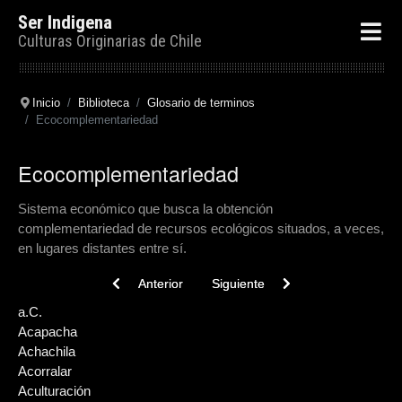
Ser Indigena
Culturas Originarias de Chile
Inicio
Biblioteca
Glosario de terminos
Ecocomplementariedad
Ecocomplementariedad
Sistema económico que busca la obtención
complementariedad de recursos ecológicos situados, a veces,
en lugares distantes entre sí.
Previous article: Ecosistema
Next article: Dungunmachife
Anterior
Siguiente
a.C.
Acapacha
Achachila
Acorralar
Aculturación