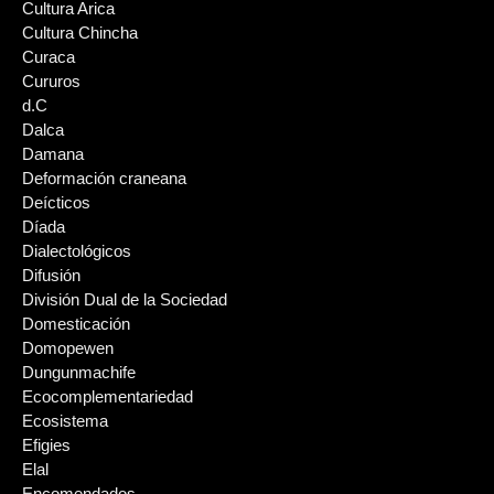
Cultura Arica
Cultura Chincha
Curaca
Cururos
d.C
Dalca
Damana
Deformación craneana
Deícticos
Díada
Dialectológicos
Difusión
División Dual de la Sociedad
Domesticación
Domopewen
Dungunmachife
Ecocomplementariedad
Ecosistema
Efigies
Elal
Encomendados