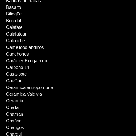
Bandas nómadas
Basalto
Bilingüe
Bofedal
Calafate
Calafatear
Caleuche
Camélidos andinos
Canchones
Carácter Exogámico
Carbono 14
Casa-bote
CauCau
Cerámica antropomorfa
Cerámica Valdivia
Ceramio
Challa
Chaman
Chañar
Changos
Charqui