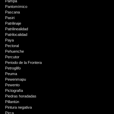
Pampa
Pantomímico
Pascana
Pasiri
Patrilinaje
Patrilinealidad
Patrilocalidad
Paya
Pectoral
Pehuenche
Percutor
Periodo de la Frontera
Petroglifo
Peuma
Pewenmapu
Pewento
Pictografía
Piedras horadadas
Pillantún
Pintura negativa
Pirca