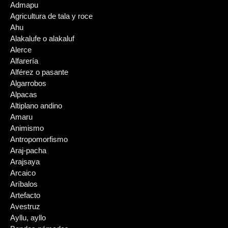
Admapu
Agricultura de tala y roce
Ahu
Alakalufe o alakaluf
Alerce
Alfarería
Alférez o pasante
Algarrobos
Alpacas
Altiplano andino
Amaru
Animismo
Antropomorfismo
Araj-pacha
Arajsaya
Arcaico
Aríbalos
Artefacto
Avestruz
Ayllu, ayllo