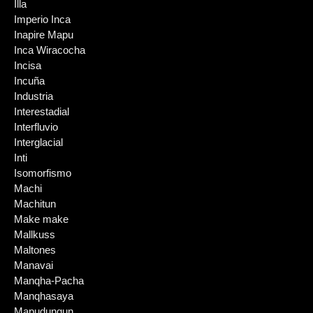
Illa
Imperio Inca
Inapire Mapu
Inca Wiracocha
Incisa
Incuña
Industria
Interestadial
Interfluvio
Interglacial
Inti
Isomorfismo
Machi
Machitun
Make make
Mallkuss
Maltones
Manavai
Manqha-Pacha
Manqhasaya
Mapudungun