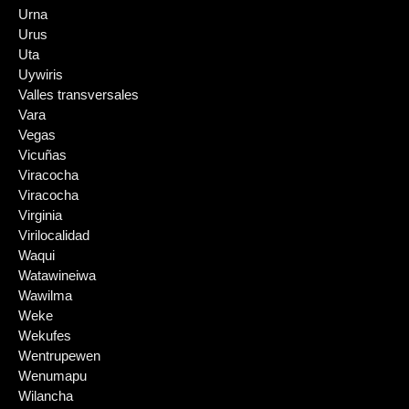
Urna
Urus
Uta
Uywiris
Valles transversales
Vara
Vegas
Vicuñas
Viracocha
Viracocha
Virginia
Virilocalidad
Waqui
Watawineiwa
Wawilma
Weke
Wekufes
Wentrupewen
Wenumapu
Wilancha