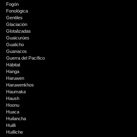
Fogón
Fonológica
Gentiles
Glaciación
Glotalizadas
Guaicurúes
Gualicho
Guanacos
Guerra del Pacífico
Hábitat
Hanga
Haruwen
Haruwenkhos
Haumaka
Haush
Hoonu
Huaca
Huilancha
Huilli
Huilliche