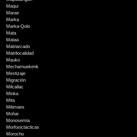
Maqui
Marae
Marka
Marka-Qolo
Mata
Mataa
Matriarcado
Matrilocalidad
Mauko
Mecharnuekenk
Mestizaje
Migración
Milcallac
Minka
Mita
Mitimaes
Mohai
Monosemia
Morfosictácticas
Morocho