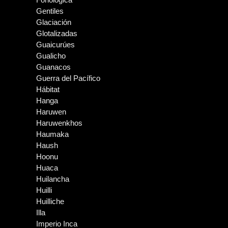
Gentiles
Glaciación
Glotalizadas
Guaicurúes
Gualicho
Guanacos
Guerra del Pacífico
Hábitat
Hanga
Haruwen
Haruwenkhos
Haumaka
Haush
Hoonu
Huaca
Huilancha
Huilli
Huilliche
Illa
Imperio Inca