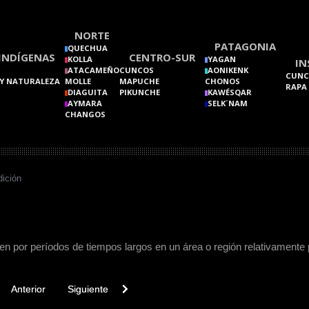
NORTE
PATAGONIA
QUECHUA
INDÍGENAS
CENTRO-SUR
KOLLA
YAGAN
IN
ATACAMEÑO
CUNCOS
AONIKENK
CUNC
Y NATURALEZA
MOLLE
MAPUCHE
CHONOS
RAPA
DIAGUITA
PIKUNCHE
KAWÉSQAR
AYMARA
SELK´NAM
CHANGOS
dición
en por períodos de tiempos largos en un área o región relativamente
vious article: Trashumancia
Next article: Totem
Anterior
Siguiente