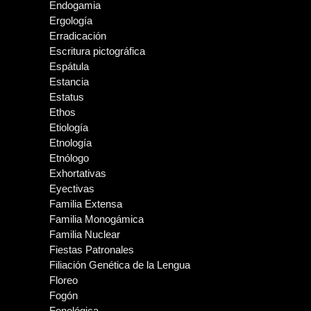
Endogamia
Ergología
Erradicación
Escritura pictográfica
Espátula
Estancia
Estatus
Ethos
Etiología
Etnología
Etnólogo
Exhortativas
Eyectivas
Familia Extensa
Familia Monogámica
Familia Nuclear
Fiestas Patronales
Filiación Genética de la Lengua
Floreo
Fogón
Fonológica