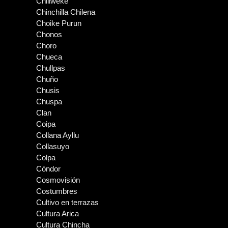
Chiliweke
Chinchilla Chilena
Choike Purun
Chonos
Choro
Chueca
Chullpas
Chuño
Chusis
Chuspa
Clan
Coipa
Collana Ayllu
Collasuyo
Colpa
Cóndor
Cosmovisión
Costumbres
Cultivo en terrazas
Cultura Arica
Cultura Chincha