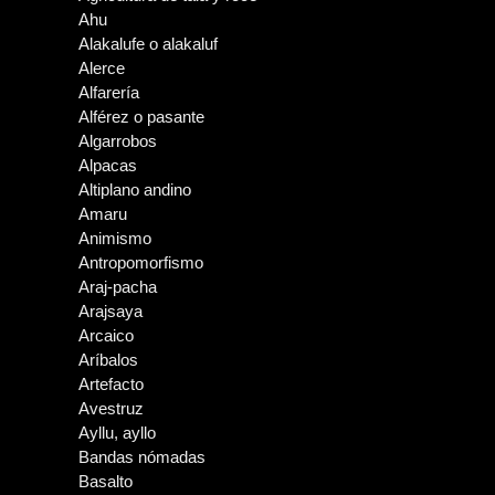
Ahu
Alakalufe o alakaluf
Alerce
Alfarería
Alférez o pasante
Algarrobos
Alpacas
Altiplano andino
Amaru
Animismo
Antropomorfismo
Araj-pacha
Arajsaya
Arcaico
Aríbalos
Artefacto
Avestruz
Ayllu, ayllo
Bandas nómadas
Basalto