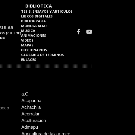
BIBLIOTECA
TESIS, ENSAYOS Y ARTICULOS
LIBROS DIGITALES
BIBLIOGRAFIA
MONOGRAFIAS
SULAR
MUSICA
OS (CHILOE)
ANIMACIONES
 NUI
VIDEOS
MAPAS
DICCIONARIOS
GLOSARIO DE TERMINOS
ENLACES
a.C.
Acapacha
Achachila
 poco
Acorralar
Aculturación
Admapu
Agricultura de tala y roce