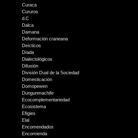
Curaca
Cururos
d.C
Dalca
Damana
Deformación craneana
Deícticos
Díada
Dialectológicos
Difusión
División Dual de la Sociedad
Domesticación
Domopewen
Dungunmachife
Ecocomplementariedad
Ecosistema
Efigies
Elal
Encomendados
Encomienda