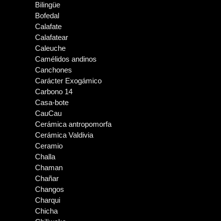
Bilingüe
Bofedal
Calafate
Calafatear
Caleuche
Camélidos andinos
Canchones
Carácter Exogámico
Carbono 14
Casa-bote
CauCau
Cerámica antropomorfa
Cerámica Valdivia
Ceramio
Challa
Chaman
Chañar
Changos
Charqui
Chicha