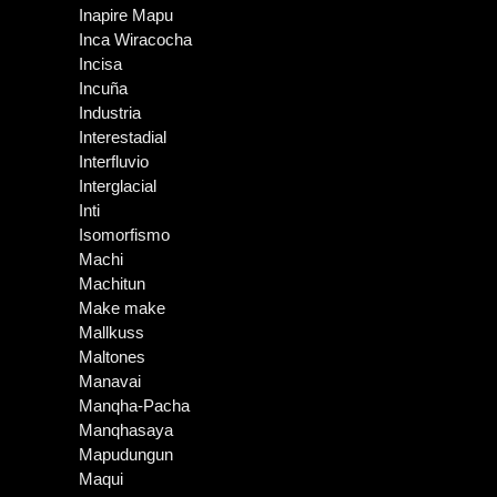
Inapire Mapu
Inca Wiracocha
Incisa
Incuña
Industria
Interestadial
Interfluvio
Interglacial
Inti
Isomorfismo
Machi
Machitun
Make make
Mallkuss
Maltones
Manavai
Manqha-Pacha
Manqhasaya
Mapudungun
Maqui