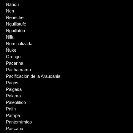
Ñandú
Nen
Ñeneche
Nguillatufe
Nguillatún
Niliu
Nominalizada
Ñuke
Orongo
Pacarina
Pachamama
Pacificación de la Araucania
Pagos
Paigasa
Palama
Paleolítico
Palín
Pampa
Pantomímico
Pascana