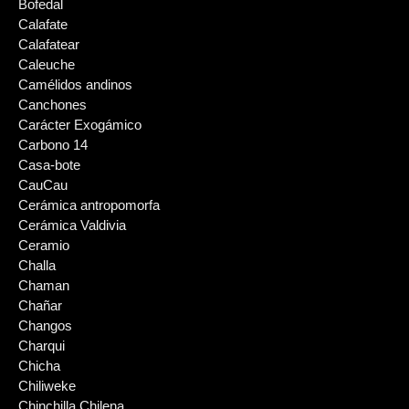
Bofedal
Calafate
Calafatear
Caleuche
Camélidos andinos
Canchones
Carácter Exogámico
Carbono 14
Casa-bote
CauCau
Cerámica antropomorfa
Cerámica Valdivia
Ceramio
Challa
Chaman
Chañar
Changos
Charqui
Chicha
Chiliweke
Chinchilla Chilena