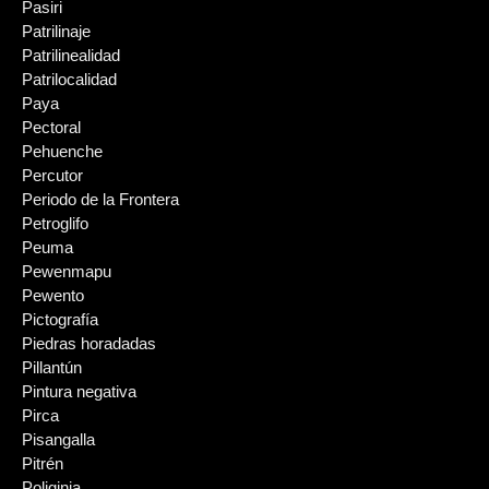
Pasiri
Patrilinaje
Patrilinealidad
Patrilocalidad
Paya
Pectoral
Pehuenche
Percutor
Periodo de la Frontera
Petroglifo
Peuma
Pewenmapu
Pewento
Pictografía
Piedras horadadas
Pillantún
Pintura negativa
Pirca
Pisangalla
Pitrén
Poliginia