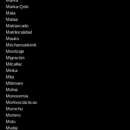
Marka
Marka-Qolo
Mata
Mataa
Matriarcado
Matrilocalidad
Mauko
Mecharnuekenk
Mestizaje
Migración
Milcallac
Minka
Mita
Mitimaes
Mohai
Monosemia
Morfosictácticas
Morocho
Mortero
Motu
Mudai