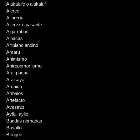
Alakalufe o alakaluf
Alerce
Alfarería
Alférez o pasante
Algarrobos
Alpacas
Altiplano andino
Amaru
Animismo
Antropomorfismo
Araj-pacha
Arajsaya
Arcaico
Aríbalos
Artefacto
Avestruz
Ayllu, ayllo
Bandas nómadas
Basalto
Bilingüe