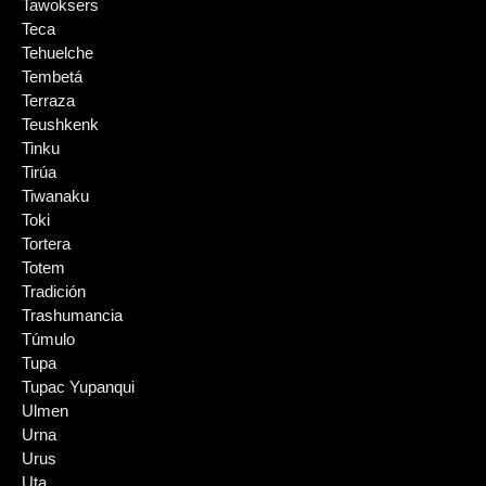
Tawoksers
Teca
Tehuelche
Tembetá
Terraza
Teushkenk
Tinku
Tirúa
Tiwanaku
Toki
Tortera
Totem
Tradición
Trashumancia
Túmulo
Tupa
Tupac Yupanqui
Ulmen
Urna
Urus
Uta