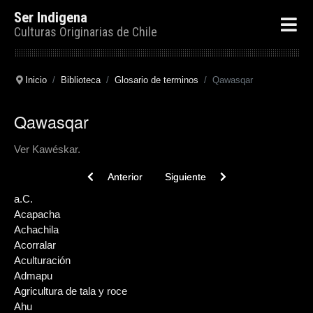
Ser Indigena
Culturas Originarias de Chile
Inicio
Biblioteca
Glosario de terminos
Qawasqar
Qawasqar
Ver Kawéskar.
Previous article: Queñua
Next article: Pukará
Anterior
Siguiente
a.C.
Acapacha
Achachila
Acorralar
Aculturación
Admapu
Agricultura de tala y roce
Ahu