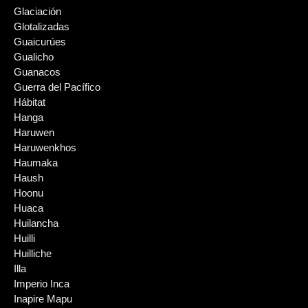
Glaciación
Glotalizadas
Guaicurúes
Gualicho
Guanacos
Guerra del Pacífico
Hábitat
Hanga
Haruwen
Haruwenkhos
Haumaka
Haush
Hoonu
Huaca
Huilancha
Huilli
Huilliche
Illa
Imperio Inca
Inapire Mapu