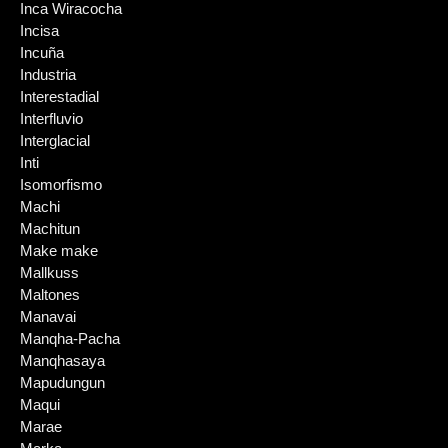
Inca Wiracocha
Incisa
Incuña
Industria
Interestadial
Interfluvio
Interglacial
Inti
Isomorfismo
Machi
Machitun
Make make
Mallkuss
Maltones
Manavai
Manqha-Pacha
Manqhasaya
Mapudungun
Maqui
Marae