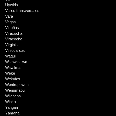
Uywiris
Valles transversales
Vara
Vegas
Vicuñas
Viracocha
Viracocha
Virginia
Virilocalidad
Waqui
Watawineiwa
Wawilma
Weke
Wekufes
Wentrupewen
Wenumapu
Wilancha
Winka
Yahgan
Yámana