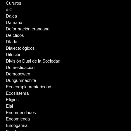
Cururos
d.C
Dalca
Damana
Deformación craneana
Deícticos
Díada
Dialectológicos
Difusión
División Dual de la Sociedad
Domesticación
Domopewen
Dungunmachife
Ecocomplementariedad
Ecosistema
Efigies
Elal
Encomendados
Encomienda
Endogamia