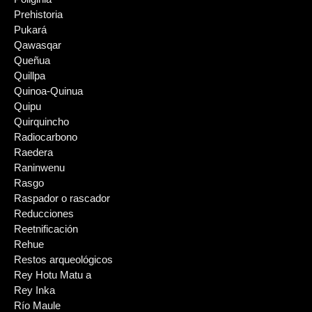
Prehistoria
Pukará
Qawasqar
Queñua
Quillpa
Quinoa-Quinua
Quipu
Quirquincho
Radiocarbono
Raedera
Raninwenu
Rasgo
Raspador o rascador
Reducciones
Reetnificación
Rehue
Restos arqueológicos
Rey Hotu Matu a
Rey Inka
Río Maule