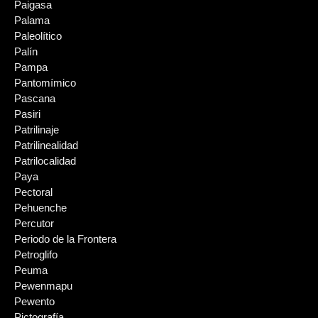
Paigasa
Palama
Paleolítico
Palín
Pampa
Pantomímico
Pascana
Pasiri
Patrilinaje
Patrilinealidad
Patrilocalidad
Paya
Pectoral
Pehuenche
Percutor
Periodo de la Frontera
Petroglifo
Peuma
Pewenmapu
Pewento
Pictografía