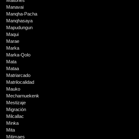
Maltones
Manavai
Manqha-Pacha
Manqhasaya
Mapudungun
Maqui
Marae
Marka
Marka-Qolo
Mata
Mataa
Matriarcado
Matrilocalidad
Mauko
Mecharnuekenk
Mestizaje
Migración
Milcallac
Minka
Mita
Mitimaes