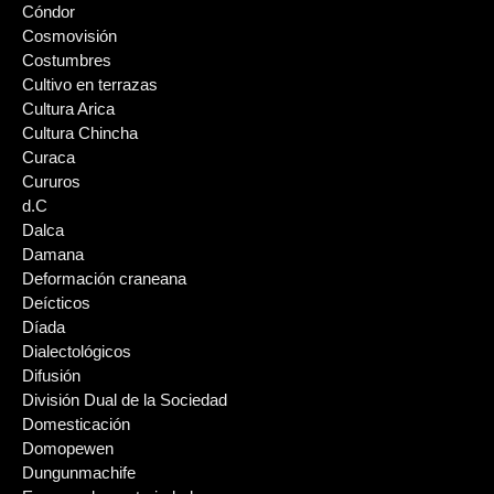
Cóndor
Cosmovisión
Costumbres
Cultivo en terrazas
Cultura Arica
Cultura Chincha
Curaca
Cururos
d.C
Dalca
Damana
Deformación craneana
Deícticos
Díada
Dialectológicos
Difusión
División Dual de la Sociedad
Domesticación
Domopewen
Dungunmachife