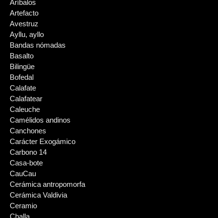
Aríbalos
Artefacto
Avestruz
Ayllu, ayllo
Bandas nómadas
Basalto
Bilingüe
Bofedal
Calafate
Calafatear
Caleuche
Camélidos andinos
Canchones
Carácter Exogámico
Carbono 14
Casa-bote
CauCau
Cerámica antropomorfa
Cerámica Valdivia
Ceramio
Challa