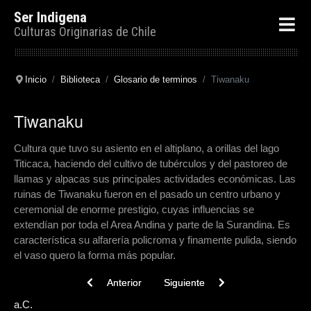
Ser Indigena
Culturas Originarias de Chile
Inicio
Biblioteca
Glosario de terminos
Tiwanaku
Tiwanaku
Cultura que tuvo su asiento en el altiplano, a orillas del lago
Titicaca, haciendo del cultivo de tubérculos y del pastoreo de
llamas y alpacas sus principales actividades económicas. Las
ruinas de Tiwanaku fueron en el pasado un centro urbano y
ceremonial de enorme prestigio, cuyas influencias se
extendían por toda el Area Andina y parte de la Surandina. Es
característica su alfarería policroma y finamente pulida, siendo
el vaso quero la forma más popular.
Previous article: Toki
Next article: Tirúa
Anterior
Siguiente
a.C.