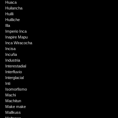
Huaca
Huilancha
Huilli
Huilliche
Illa
Imperio Inca
Inapire Mapu
Inca Wiracocha
Incisa
Incuña
Industria
Interestadial
Interfluvio
Interglacial
Inti
Isomorfismo
Machi
Machitun
Make make
Mallkuss