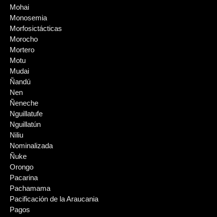
Mohai
Monosemia
Morfosictácticas
Morocho
Mortero
Motu
Mudai
Ñandú
Nen
Ñeneche
Nguillatufe
Nguillatún
Niliu
Nominalizada
Ñuke
Orongo
Pacarina
Pachamama
Pacificación de la Araucania
Pagos