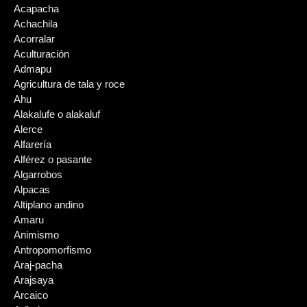
Acapacha
Achachila
Acorralar
Aculturación
Admapu
Agricultura de tala y roce
Ahu
Alakalufe o alakaluf
Alerce
Alfarería
Alférez o pasante
Algarrobos
Alpacas
Altiplano andino
Amaru
Animismo
Antropomorfismo
Araj-pacha
Arajsaya
Arcaico