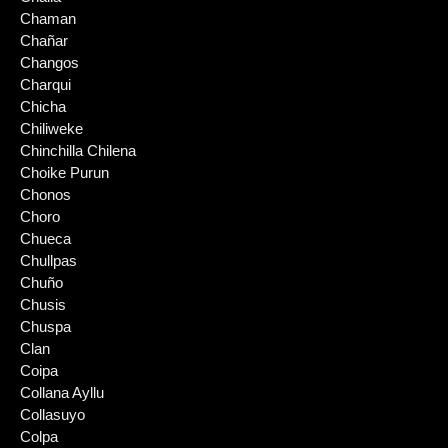
Chaman
Chañar
Changos
Charqui
Chicha
Chiliweke
Chinchilla Chilena
Choike Purun
Chonos
Choro
Chueca
Chullpas
Chuño
Chusis
Chuspa
Clan
Coipa
Collana Ayllu
Collasuyo
Colpa