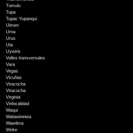
Túmulo
Tupa
Tupac Yupanqui
Ulmen
Urna
Urus
Uta
Uywiris
Valles transversales
Vara
Vegas
Vicuñas
Viracocha
Viracocha
Virginia
Virilocalidad
Waqui
Watawineiwa
Wawilma
Weke