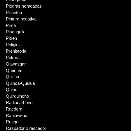
Piedras horadadas
Pillantún
Pintura negativa
Pirca
Pisangalla
Pitrén
Poliginia
Prehistoria
Pukará
Qawasqar
Queñua
Quillpa
Quinoa-Quinua
Quipu
Quirquincho
Radiocarbono
Raedera
Raninwenu
Rasgo
Raspador o rascador