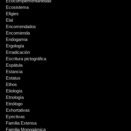
Ecocomplementariedad
Ecosistema
Efigies
Elal
Encomendados
Encomienda
Endogamia
Ergología
Erradicación
Escritura pictográfica
Espátula
Estancia
Estatus
Ethos
Etiología
Etnología
Etnólogo
Exhortativas
Eyectivas
Familia Extensa
Familia Monogámica