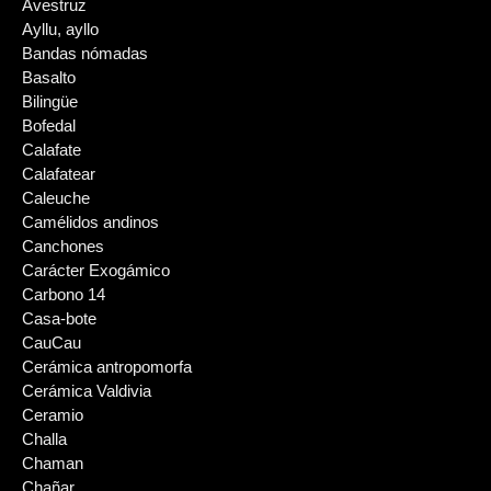
Avestruz
Ayllu, ayllo
Bandas nómadas
Basalto
Bilingüe
Bofedal
Calafate
Calafatear
Caleuche
Camélidos andinos
Canchones
Carácter Exogámico
Carbono 14
Casa-bote
CauCau
Cerámica antropomorfa
Cerámica Valdivia
Ceramio
Challa
Chaman
Chañar