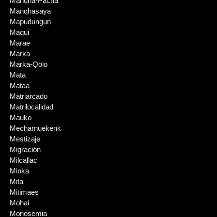
Manqha-Pacha
Manqhasaya
Mapudungun
Maqui
Marae
Marka
Marka-Qolo
Mata
Mataa
Matriarcado
Matrilocalidad
Mauko
Mecharnuekenk
Mestizaje
Migración
Milcallac
Minka
Mita
Mitimaes
Mohai
Monosemia