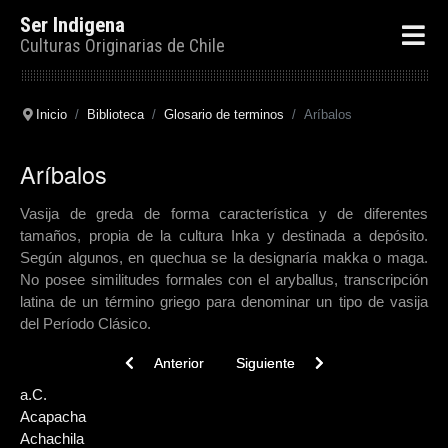
Ser Indigena
Culturas Originarias de Chile
Inicio
Biblioteca
Glosario de terminos
Aríbalos
Aríbalos
Vasija de greda de forma característica y de diferentes
tamaños, propia de la cultura Inka y destinada a depósito.
Según algunos, en quechua se la designaría makka o maga.
No posee similitudes formales con el aryballus, transcripción
latina de un término griego para denominar un tipo de vasija
del Período Clásico.
Previous article: Artefacto
Next article: Arcaico
Anterior
Siguiente
a.C.
Acapacha
Achachila