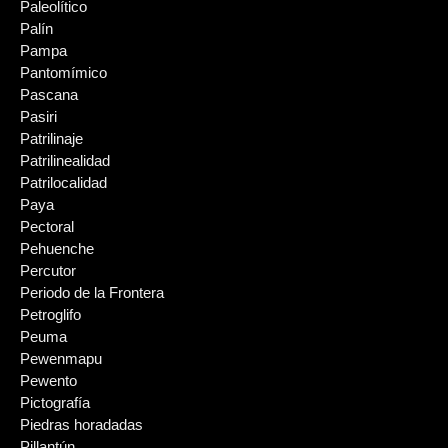
Paleolítico
Palín
Pampa
Pantomímico
Pascana
Pasiri
Patrilinaje
Patrilinealidad
Patrilocalidad
Paya
Pectoral
Pehuenche
Percutor
Periodo de la Frontera
Petroglifo
Peuma
Pewenmapu
Pewento
Pictografía
Piedras horadadas
Pillantún