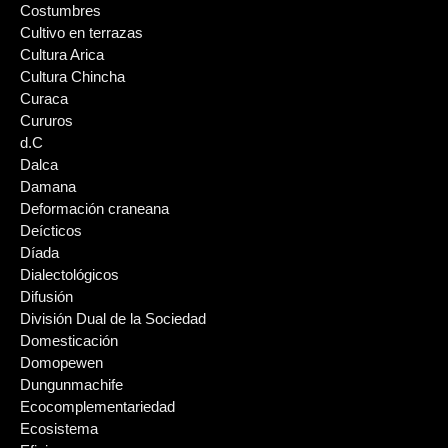
Costumbres
Cultivo en terrazas
Cultura Arica
Cultura Chincha
Curaca
Cururos
d.C
Dalca
Damana
Deformación craneana
Deícticos
Díada
Dialectológicos
Difusión
División Dual de la Sociedad
Domesticación
Domopewen
Dungunmachife
Ecocomplementariedad
Ecosistema