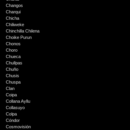
Changos
Charqui
Chicha
Chiliweke
Chinchilla Chilena
Choike Purun
Chonos
Choro
Chueca
Chullpas
Chuño
Chusis
Chuspa
Clan
Coipa
Collana Ayllu
Collasuyo
Colpa
Cóndor
Cosmovisión