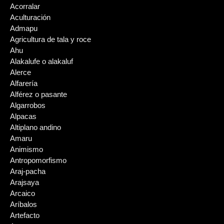
Acorralar
Aculturación
Admapu
Agricultura de tala y roce
Ahu
Alakalufe o alakaluf
Alerce
Alfarería
Alférez o pasante
Algarrobos
Alpacas
Altiplano andino
Amaru
Animismo
Antropomorfismo
Araj-pacha
Arajsaya
Arcaico
Aríbalos
Artefacto