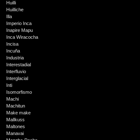
Huilli
Huilliche
Illa
Imperio Inca
Inapire Mapu
Inca Wiracocha
Incisa
Incuña
Industria
Interestadial
Interfluvio
Interglacial
Inti
Isomorfismo
Machi
Machitun
Make make
Mallkuss
Maltones
Manavai