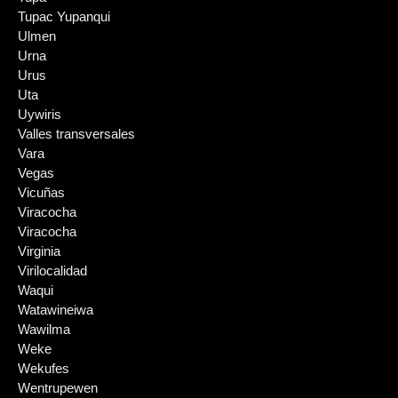
Tupac Yupanqui
Ulmen
Urna
Urus
Uta
Uywiris
Valles transversales
Vara
Vegas
Vicuñas
Viracocha
Viracocha
Virginia
Virilocalidad
Waqui
Watawineiwa
Wawilma
Weke
Wekufes
Wentrupewen