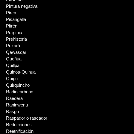
Pintura negativa
Pirca
Pisangalla
Pitrén
Poliginia
Prehistoria
Pukará
Qawasqar
Queñua
Quillpa
Quinoa-Quinua
Quipu
Quirquincho
Radiocarbono
Raedera
Raninwenu
Rasgo
Raspador o rascador
Reducciones
Reetnificación