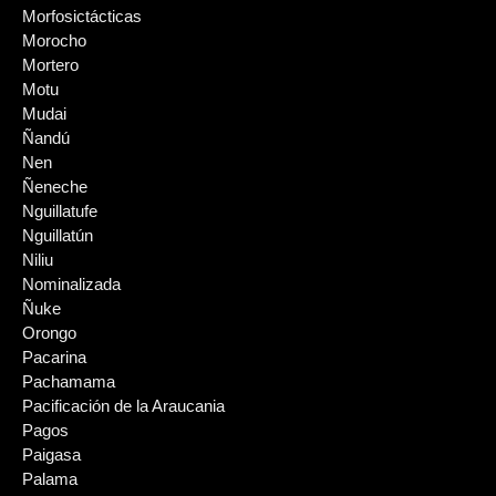
Morfosictácticas
Morocho
Mortero
Motu
Mudai
Ñandú
Nen
Ñeneche
Nguillatufe
Nguillatún
Niliu
Nominalizada
Ñuke
Orongo
Pacarina
Pachamama
Pacificación de la Araucania
Pagos
Paigasa
Palama