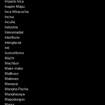
Imperio Inca
Inapire Mapu
Inca Wiracocha
Incisa
Incuña
Industria
Interestadial
Interfluvio
Interglacial
Inti
Isomorfismo
Machi
Machitun
Make make
Mallkuss
Maltones
Manavai
Manqha-Pacha
Manqhasaya
Mapudungun
Maqui