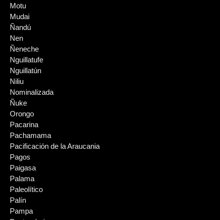
Motu
Mudai
Ñandú
Nen
Ñeneche
Nguillatufe
Nguillatún
Niliu
Nominalizada
Ñuke
Orongo
Pacarina
Pachamama
Pacificación de la Araucania
Pagos
Paigasa
Palama
Paleolítico
Palín
Pampa