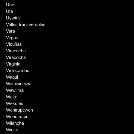
Urus
Uta
Uywiris
Valles transversales
Vara
Vegas
Vicuñas
Viracocha
Viracocha
Virginia
Virilocalidad
Waqui
Watawineiwa
Wawilma
Weke
Wekufes
Wentrupewen
Wenumapu
Wilancha
Winka