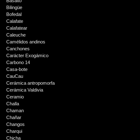
Basalto
Bilingüe
Bofedal
Calafate
Calafatear
Caleuche
Camélidos andinos
Canchones
Carácter Exogámico
Carbono 14
Casa-bote
CauCau
Cerámica antropomorfa
Cerámica Valdivia
Ceramio
Challa
Chaman
Chañar
Changos
Charqui
Chicha