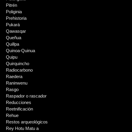
Pitrén
Poliginia
Prehistoria
Pukará
Qawasqar
Queñua
Quillpa
Quinoa-Quinua
Quipu
Quirquincho
Radiocarbono
Raedera
Raninwenu
Rasgo
Raspador o rascador
Reducciones
Reetnificación
Rehue
Restos arqueológicos
Rey Hotu Matu a