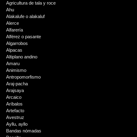
Agricultura de tala y roce
Ahu
Alakalufe o alakaluf
Alerce
Alfarería
Alférez o pasante
Algarrobos
Alpacas
Altiplano andino
Amaru
Animismo
Antropomorfismo
Araj-pacha
Arajsaya
Arcaico
Aríbalos
Artefacto
Avestruz
Ayllu, ayllo
Bandas nómadas