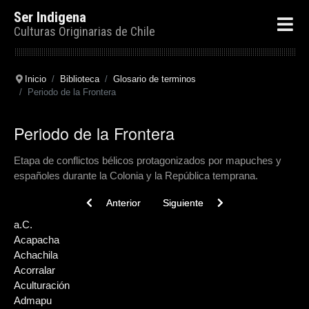
Ser Indigena
Culturas Originarias de Chile
Inicio
Biblioteca
Glosario de terminos
Periodo de la Frontera
Periodo de la Frontera
Etapa de conflictos bélicos protagonizados por mapuches y
españoles durante la Colonia y la República temprana.
Previous article: Petroglifo
Next article: Percutor
Anterior
Siguiente
a.C.
Acapacha
Achachila
Acorralar
Aculturación
Admapu