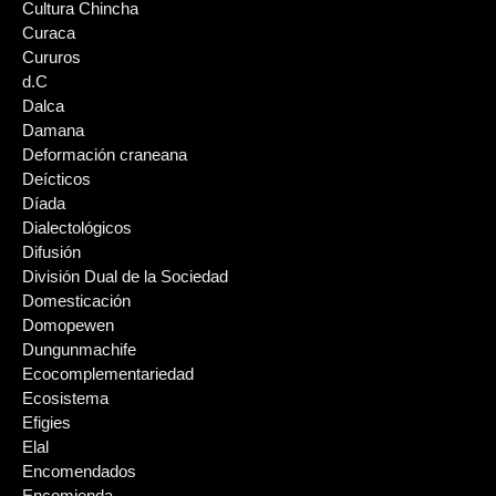
Cultura Chincha
Curaca
Cururos
d.C
Dalca
Damana
Deformación craneana
Deícticos
Díada
Dialectológicos
Difusión
División Dual de la Sociedad
Domesticación
Domopewen
Dungunmachife
Ecocomplementariedad
Ecosistema
Efigies
Elal
Encomendados
Encomienda