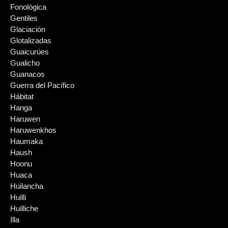
Fonológica
Gentiles
Glaciación
Glotalizadas
Guaicurúes
Gualicho
Guanacos
Guerra del Pacífico
Hábitat
Hanga
Haruwen
Haruwenkhos
Haumaka
Haush
Hoonu
Huaca
Huilancha
Huilli
Huilliche
Illa