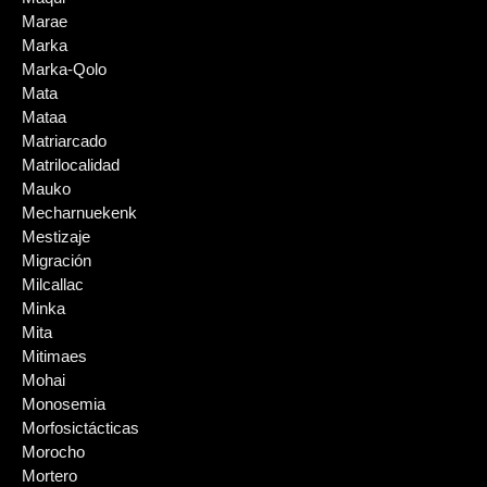
Marae
Marka
Marka-Qolo
Mata
Mataa
Matriarcado
Matrilocalidad
Mauko
Mecharnuekenk
Mestizaje
Migración
Milcallac
Minka
Mita
Mitimaes
Mohai
Monosemia
Morfosictácticas
Morocho
Mortero