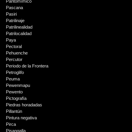
Pantomímico
Pascana
Pasiri
Patrilinaje
Patrilinealidad
Patrilocalidad
Paya
Pectoral
Pehuenche
Percutor
Periodo de la Frontera
Petroglifo
Peuma
Pewenmapu
Pewento
Pictografía
Piedras horadadas
Pillantún
Pintura negativa
Pirca
Pisangalla