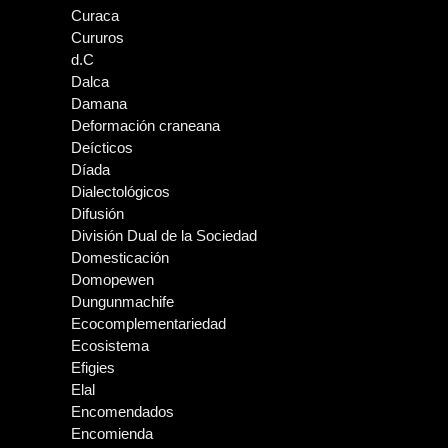
Curaca
Cururos
d.C
Dalca
Damana
Deformación craneana
Deícticos
Díada
Dialectológicos
Difusión
División Dual de la Sociedad
Domesticación
Domopewen
Dungunmachife
Ecocomplementariedad
Ecosistema
Efigies
Elal
Encomendados
Encomienda