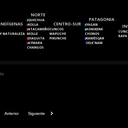
NORTE
PATAGONIA
QUECHUA
INDÍGENAS
CENTRO-SUR
KOLLA
YAGAN
IN
ATACAMEÑO
CUNCOS
AONIKENK
CUNC
Y NATURALEZA
MOLLE
MAPUCHE
CHONOS
RAPA
DIAGUITA
PIKUNCHE
KAWÉSQAR
AYMARA
SELK´NAM
CHANGOS
ai
vious article: Ñandú
Next article: Motu
Anterior
Siguiente