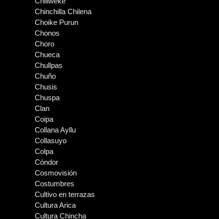
Chiliweke
Chinchilla Chilena
Choike Purun
Chonos
Choro
Chueca
Chullpas
Chuño
Chusis
Chuspa
Clan
Coipa
Collana Ayllu
Collasuyo
Colpa
Cóndor
Cosmovisión
Costumbres
Cultivo en terrazas
Cultura Arica
Cultura Chincha