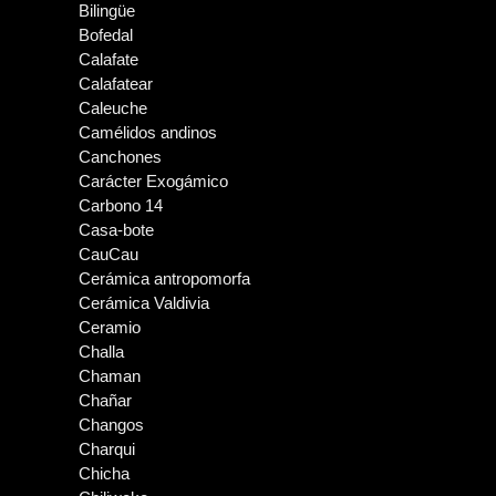
Bilingüe
Bofedal
Calafate
Calafatear
Caleuche
Camélidos andinos
Canchones
Carácter Exogámico
Carbono 14
Casa-bote
CauCau
Cerámica antropomorfa
Cerámica Valdivia
Ceramio
Challa
Chaman
Chañar
Changos
Charqui
Chicha