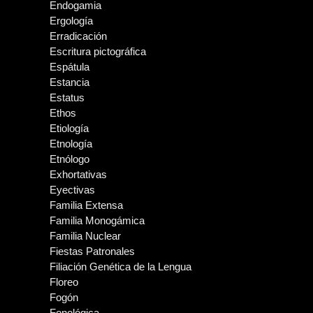
Endogamia
Ergología
Erradicación
Escritura pictográfica
Espátula
Estancia
Estatus
Ethos
Etiología
Etnología
Etnólogo
Exhortativas
Eyectivas
Familia Extensa
Familia Monogámica
Familia Nuclear
Fiestas Patronales
Filiación Genética de la Lengua
Floreo
Fogón
Fonológica