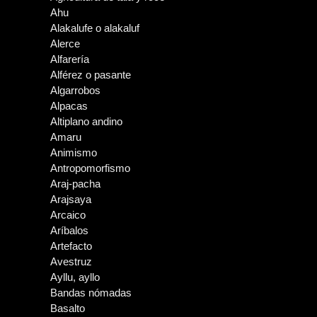
Ahu
Alakalufe o alakaluf
Alerce
Alfarería
Alférez o pasante
Algarrobos
Alpacas
Altiplano andino
Amaru
Animismo
Antropomorfismo
Araj-pacha
Arajsaya
Arcaico
Aríbalos
Artefacto
Avestruz
Ayllu, ayllo
Bandas nómadas
Basalto