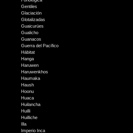
Gentiles
Glaciación
Glotalizadas
Guaicurúes
Gualicho
Guanacos
Guerra del Pacífico
Hábitat
Hanga
Haruwen
Haruwenkhos
Haumaka
Haush
Hoonu
Huaca
Huilancha
Huilli
Huilliche
Illa
Imperio Inca