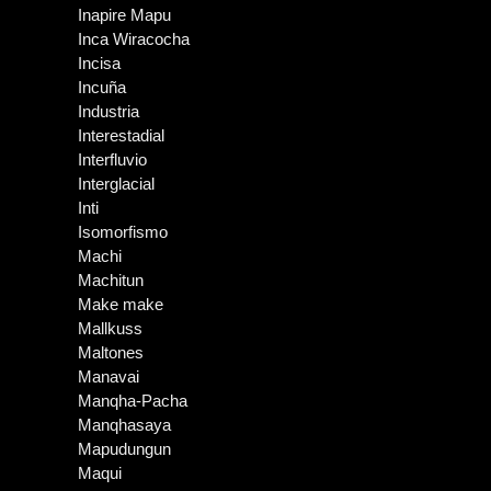
Inapire Mapu
Inca Wiracocha
Incisa
Incuña
Industria
Interestadial
Interfluvio
Interglacial
Inti
Isomorfismo
Machi
Machitun
Make make
Mallkuss
Maltones
Manavai
Manqha-Pacha
Manqhasaya
Mapudungun
Maqui