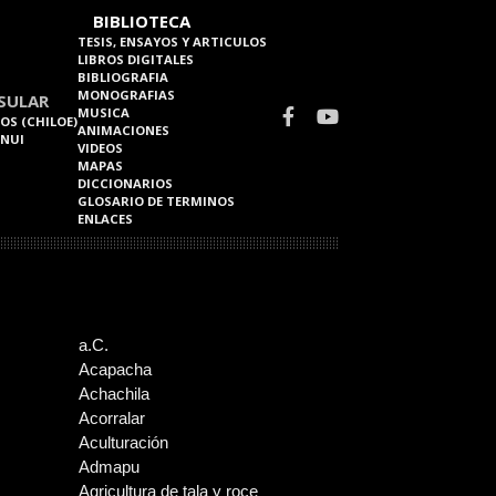
BIBLIOTECA
TESIS, ENSAYOS Y ARTICULOS
LIBROS DIGITALES
BIBLIOGRAFIA
MONOGRAFIAS
SULAR
MUSICA
OS (CHILOE)
ANIMACIONES
 NUI
VIDEOS
MAPAS
DICCIONARIOS
GLOSARIO DE TERMINOS
ENLACES
a.C.
Acapacha
Achachila
Acorralar
Aculturación
Admapu
Agricultura de tala y roce