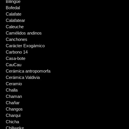
Bilingüe
Bofedal
Calafate
Calafatear
Caleuche
Camélidos andinos
Canchones
Carácter Exogámico
Carbono 14
Casa-bote
CauCau
Cerámica antropomorfa
Cerámica Valdivia
Ceramio
Challa
Chaman
Chañar
Changos
Charqui
Chicha
Chiliweke