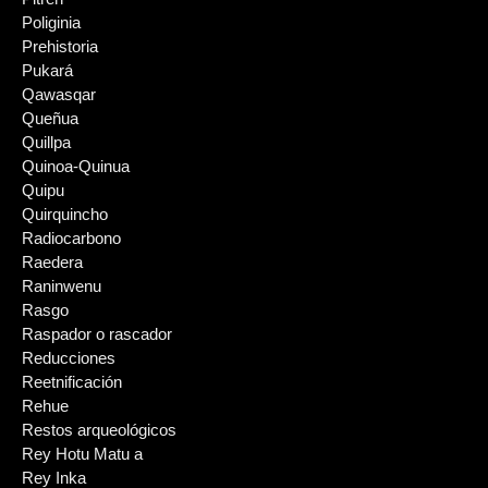
Poliginia
Prehistoria
Pukará
Qawasqar
Queñua
Quillpa
Quinoa-Quinua
Quipu
Quirquincho
Radiocarbono
Raedera
Raninwenu
Rasgo
Raspador o rascador
Reducciones
Reetnificación
Rehue
Restos arqueológicos
Rey Hotu Matu a
Rey Inka