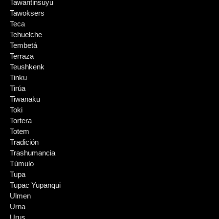
Tawantinsuyu
Tawoksers
Teca
Tehuelche
Tembetá
Terraza
Teushkenk
Tinku
Tirúa
Tiwanaku
Toki
Tortera
Totem
Tradición
Trashumancia
Túmulo
Tupa
Tupac Yupanqui
Ulmen
Urna
Urus