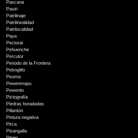
Pascana
Pasiri
Patrilinaje
Patrilinealidad
Patrilocalidad
Paya
Pectoral
Pehuenche
Percutor
Periodo de la Frontera
Petroglifo
Peuma
Pewenmapu
Pewento
Pictografía
Piedras horadadas
Pillantún
Pintura negativa
Pirca
Pisangalla
Pitrén