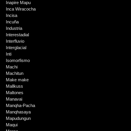
Inapire Mapu
Inca Wiracocha
Incisa
Incuña
Industria
Interestadial
Interfluvio
Interglacial
Inti
Isomorfismo
Machi
Machitun
Make make
Mallkuss
Maltones
Manavai
Manqha-Pacha
Manqhasaya
Mapudungun
Maqui