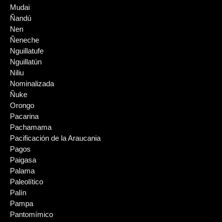
Mudai
Ñandú
Nen
Ñeneche
Nguillatufe
Nguillatún
Niliu
Nominalizada
Ñuke
Orongo
Pacarina
Pachamama
Pacificación de la Araucania
Pagos
Paigasa
Palama
Paleolítico
Palín
Pampa
Pantomímico