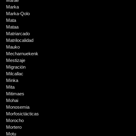
Marae
Marka
Marka-Qolo
Mata
Mataa
Matriarcado
Matrilocalidad
Mauko
Mecharnuekenk
Mestizaje
Migración
Milcallac
Minka
Mita
Mitimaes
Mohai
Monosemia
Morfosictácticas
Morocho
Mortero
Motu