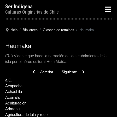
Ser Indigena
Culturas Originarias de Chile
Inicio
Biblioteca
Glosario de terminos
Haumaka
Haumaka
(Ra) Vidente que hace la narración del descubrimiento de la
isla por el héroe cultural Hotu Matúa.
Previous article: Haush
Next article: Haruwenkhos
Anterior
Siguiente
a.C.
Acapacha
Achachila
Acorralar
Aculturación
Admapu
Agricultura de tala y roce