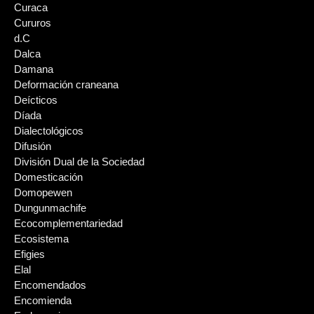
Curaca
Cururos
d.C
Dalca
Damana
Deformación craneana
Deícticos
Díada
Dialectológicos
Difusión
División Dual de la Sociedad
Domesticación
Domopewen
Dungunmachife
Ecocomplementariedad
Ecosistema
Efigies
Elal
Encomendados
Encomienda