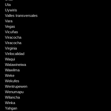
Uta
Uywiris
Valles transversales
Vara
Vegas
Vicuñas
Viracocha
Viracocha
Virginia
Virilocalidad
Waqui
Watawineiwa
Wawilma
Weke
Wekufes
Wentrupewen
Wenumapu
Wilancha
Winka
Yahgan