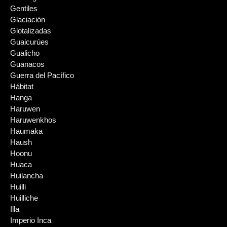
Gentiles
Glaciación
Glotalizadas
Guaicurúes
Gualicho
Guanacos
Guerra del Pacífico
Hábitat
Hanga
Haruwen
Haruwenkhos
Haumaka
Haush
Hoonu
Huaca
Huilancha
Huilli
Huilliche
Illa
Imperio Inca