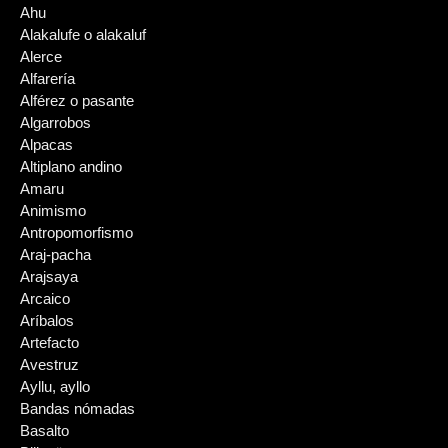
Ahu
Alakalufe o alakaluf
Alerce
Alfarería
Alférez o pasante
Algarrobos
Alpacas
Altiplano andino
Amaru
Animismo
Antropomorfismo
Araj-pacha
Arajsaya
Arcaico
Aríbalos
Artefacto
Avestruz
Ayllu, ayllo
Bandas nómadas
Basalto