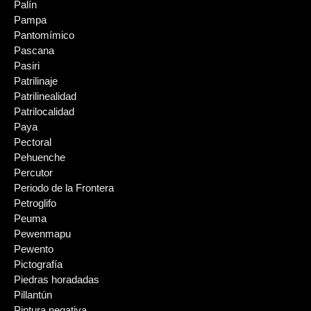
Palín
Pampa
Pantomímico
Pascana
Pasiri
Patrilinaje
Patrilinealidad
Patrilocalidad
Paya
Pectoral
Pehuenche
Percutor
Periodo de la Frontera
Petroglifo
Peuma
Pewenmapu
Pewento
Pictografía
Piedras horadadas
Pillantún
Pintura negativa