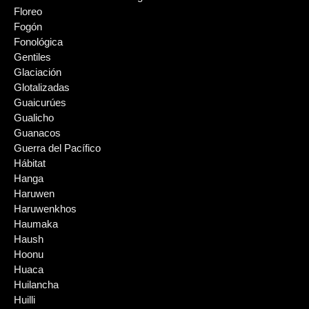
Floreo
Fogón
Fonológica
Gentiles
Glaciación
Glotalizadas
Guaicurúes
Gualicho
Guanacos
Guerra del Pacífico
Hábitat
Hanga
Haruwen
Haruwenkhos
Haumaka
Haush
Hoonu
Huaca
Huilancha
Huilli