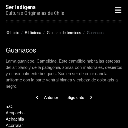
Ser Indigena
Culturas Originarias de Chile
Inicio
Biblioteca
Glosario de terminos
Guanacos
Guanacos
Lama guanicoe, Camelidae. Este camélido habita las estepas
del altiplano y de la patagonia, zonas con matorrales, desiertos
y ocasionalmente bosques. Suelen ser de color canela
uniforme con la parte ventral blanca y cabeza de color gris a
negro.
Previous article: Guerra del Pacífico
Next article: Gualicho
Anterior
Siguiente
a.C.
Acapacha
Achachila
Acorralar