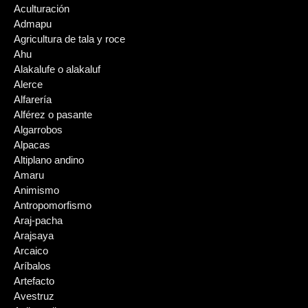
Aculturación
Admapu
Agricultura de tala y roce
Ahu
Alakalufe o alakaluf
Alerce
Alfarería
Alférez o pasante
Algarrobos
Alpacas
Altiplano andino
Amaru
Animismo
Antropomorfismo
Araj-pacha
Arajsaya
Arcaico
Aríbalos
Artefacto
Avestruz