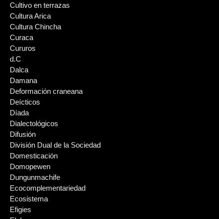
Cultivo en terrazas
Cultura Arica
Cultura Chincha
Curaca
Cururos
d.C
Dalca
Damana
Deformación craneana
Deícticos
Díada
Dialectológicos
Difusión
División Dual de la Sociedad
Domesticación
Domopewen
Dungunmachife
Ecocomplementariedad
Ecosistema
Efigies