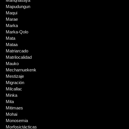
Manqhasaya
Mapudungun
Maqui
Marae
Marka
Marka-Qolo
Mata
Mataa
Matriarcado
Matrilocalidad
Mauko
Mecharnuekenk
Mestizaje
Migración
Milcallac
Minka
Mita
Mitimaes
Mohai
Monosemia
Morfosictácticas