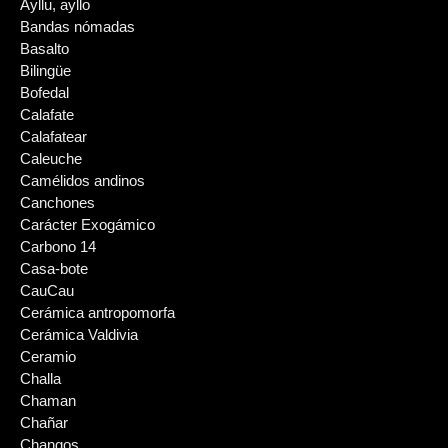
Ayllu, ayllo
Bandas nómadas
Basalto
Bilingüe
Bofedal
Calafate
Calafatear
Caleuche
Camélidos andinos
Canchones
Carácter Exogámico
Carbono 14
Casa-bote
CauCau
Cerámica antropomorfa
Cerámica Valdivia
Ceramio
Challa
Chaman
Chañar
Changos