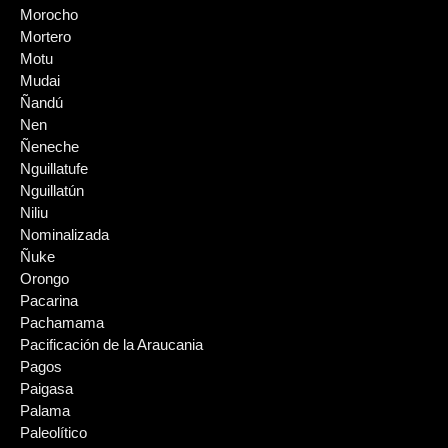
Morocho
Mortero
Motu
Mudai
Ñandú
Nen
Ñeneche
Nguillatufe
Nguillatún
Niliu
Nominalizada
Ñuke
Orongo
Pacarina
Pachamama
Pacificación de la Araucania
Pagos
Paigasa
Palama
Paleolítico