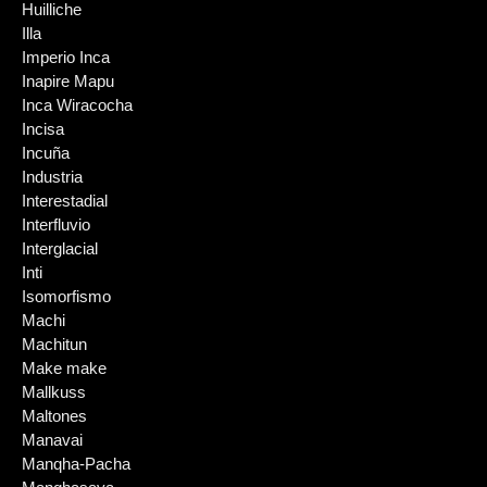
Huilliche
Illa
Imperio Inca
Inapire Mapu
Inca Wiracocha
Incisa
Incuña
Industria
Interestadial
Interfluvio
Interglacial
Inti
Isomorfismo
Machi
Machitun
Make make
Mallkuss
Maltones
Manavai
Manqha-Pacha