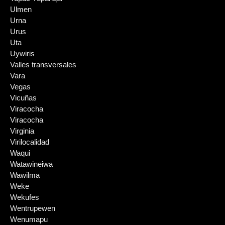
Ulmen
Urna
Urus
Uta
Uywiris
Valles transversales
Vara
Vegas
Vicuñas
Viracocha
Viracocha
Virginia
Virilocalidad
Waqui
Watawineiwa
Wawilma
Weke
Wekufes
Wentrupewen
Wenumapu