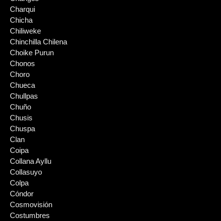
Charqui
Chicha
Chiliweke
Chinchilla Chilena
Choike Purun
Chonos
Choro
Chueca
Chullpas
Chuño
Chusis
Chuspa
Clan
Coipa
Collana Ayllu
Collasuyo
Colpa
Cóndor
Cosmovisión
Costumbres