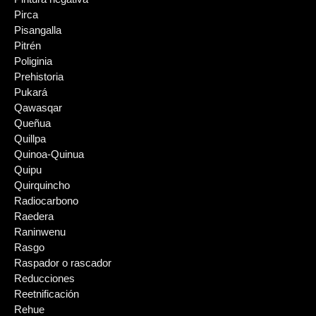
Pirca
Pisangalla
Pitrén
Poliginia
Prehistoria
Pukará
Qawasqar
Queñua
Quillpa
Quinoa-Quinua
Quipu
Quirquincho
Radiocarbono
Raedera
Raninwenu
Rasgo
Raspador o rascador
Reducciones
Reetnificación
Rehue