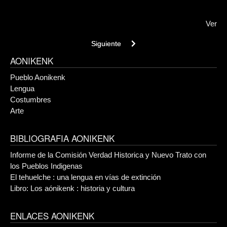
Ver
Next article: El tehuelche : una lengua en v
Siguiente
AONIKENK
Pueblo Aonikenk
Lengua
Costumbres
Arte
BIBLIOGRAFIA AONIKENK
Informe de la Comisión Verdad Historica y Nuevo Trato con
los Pueblos Indigenas
El tehuelche : una lengua en vías de extinción
Libro: Los aónikenk : historia y cultura
ENLACES AONIKENK