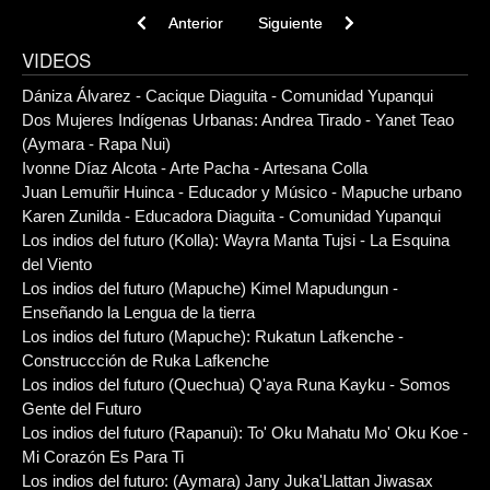
Previous article: Los indios del futuro: (Kawésqar) A
Next article: Los indios del futu
Anterior
Siguiente
VIDEOS
Dániza Álvarez - Cacique Diaguita - Comunidad Yupanqui
Dos Mujeres Indígenas Urbanas: Andrea Tirado - Yanet Teao
(Aymara - Rapa Nui)
Ivonne Díaz Alcota - Arte Pacha - Artesana Colla
Juan Lemuñir Huinca - Educador y Músico - Mapuche urbano
Karen Zunilda - Educadora Diaguita - Comunidad Yupanqui
Los indios del futuro (Kolla): Wayra Manta Tujsi - La Esquina
del Viento
Los indios del futuro (Mapuche) Kimel Mapudungun -
Enseñando la Lengua de la tierra
Los indios del futuro (Mapuche): Rukatun Lafkenche -
Construccción de Ruka Lafkenche
Los indios del futuro (Quechua) Q'aya Runa Kayku - Somos
Gente del Futuro
Los indios del futuro (Rapanui): To' Oku Mahatu Mo' Oku Koe -
Mi Corazón Es Para Ti
Los indios del futuro: (Aymara) Jany Juka'Llattan Jiwasax