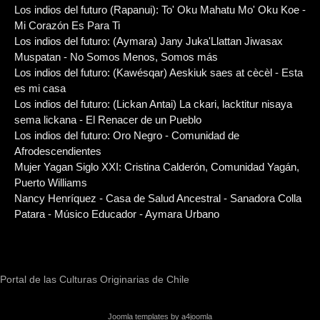
Los indios del futuro (Rapanui): To' Oku Mahatu Mo' Oku Koe -
Mi Corazón Es Para Ti
Los indios del futuro: (Aymara) Jany Juka'Llattan Jiwasax
Muspatan - No Somos Menos, Somos más
Los indios del futuro: (Kawésqar) Aeskiuk saes at cècèl - Esta
es mi casa
Los indios del futuro: (Lickan Antai) La ckari, lacktitur nisaya
sema lickana - El Renacer de un Pueblo
Los indios del futuro: Oro Negro - Comunidad de
Afrodescendientes
Mujer Yagan Siglo XXI: Cristina Calderón, Comunidad Yagán,
Puerto Williams
Nancy Henríquez - Casa de Salud Ancestral - Sanadora Colla
Patara - Músico Educador - Aymara Urbano
Portal de las Culturas Originarias de Chile
Joomla templates by a4joomla