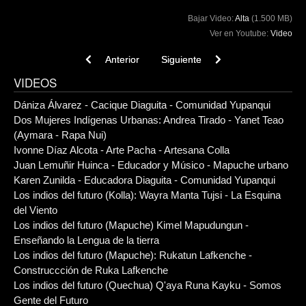
Bajar Video:
Alta
(1.500 MB)
Ver en Youtube:
Video
Previous article: Nancy Henríquez - Casa de Salud A
Next article: Dos Mujeres Indígen
Anterior
Siguiente
VIDEOS
Dániza Álvarez - Cacique Diaguita - Comunidad Yupanqui
Dos Mujeres Indígenas Urbanas: Andrea Tirado - Yanet Teao
(Aymara - Rapa Nui)
Ivonne Díaz Alcota - Arte Pacha - Artesana Colla
Juan Lemuñir Huinca - Educador y Músico - Mapuche urbano
Karen Zunilda - Educadora Diaguita - Comunidad Yupanqui
Los indios del futuro (Kolla): Wayra Manta Tujsi - La Esquina
del Viento
Los indios del futuro (Mapuche) Kimel Mapudungun -
Enseñando la Lengua de la tierra
Los indios del futuro (Mapuche): Rukatun Lafkenche -
Construccción de Ruka Lafkenche
Los indios del futuro (Quechua) Q'aya Runa Kayku - Somos
Gente del Futuro