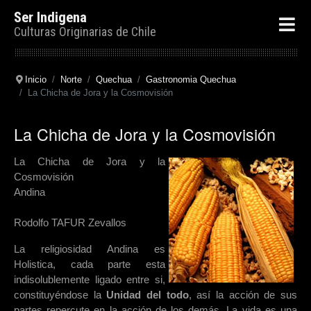
Ser Indigena
Culturas Originarias de Chile
Inicio
Norte
Quechua
Gastronomia Quechua
La Chicha de Jora y la Cosmovisión
La Chicha de Jora y la Cosmovisión
La Chicha de Jora y la
Cosmovisión
Andina
Rodolfo TAFUR Zevallos
La religiosidad Andina es
Holistica, cada parte esta
indisolublemente ligado entre si,
constituyéndose la
Unidad del todo
, así la acción de sus
partes repercute en la acción de los demás. La vida es una