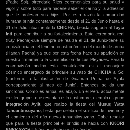
(Padre Sol), ofrendarle Ritos ceremoniales para su salud y
vigor y sobre todo para hacerle saber el cariño y la adhesión
que le profesan sus hijos. Por esta razón la comunidad
humana brinda constantemente desde el 21 de Junio hasta el
31 de Julio ritualmente la
CHICHA
, bebida sagrada al
Tayta
Inti
para contribuir a su fortalecimiento. Esta ceremonia real
(Kay Pacha)-que siempre se realiza el 21 de Junio-tiene su
equivalencia en el fenómeno astronómico del mundo de arriba
(Hanan Pacha) ya que por esta fecha hace su aparición en
nuestro firmamento la Constelación de Las Pleyades. Para la
cosmovisión andina esta constelación es el mensajero
cósmico encargado de brindarle su vaso de
CHICHA
al Sol
(conforme a la ilustración de Guaman Poma de Ayala
correspondiente al mes de Junio). Entonces se da una
sincronía: Como es arriba, es abajo. En el Perú actualmente
existen grupos que rescatan esta costumbre, ejemplo el grupo
Integración Ayllu
que realizo la fiesta del
Musuq Wata
Tahuantinsuyano
, fiesta que celebra el solsticio de Invierno y
el comienzo del año nuevo tahuantinsuyano. Cabe resaltar
que para la fiesta principal el brindis se hacía con
KKORI
ENKKAYCHU
(cáscara de huevo de cóndor).