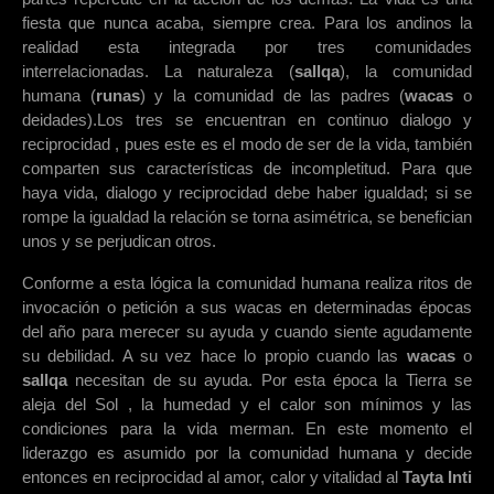
fiesta que nunca acaba, siempre crea. Para los andinos la
realidad esta integrada por tres comunidades
interrelacionadas. La naturaleza (
sallqa
), la comunidad
humana (
runas
) y la comunidad de las padres (
wacas
o
deidades).Los tres se encuentran en continuo dialogo y
reciprocidad , pues este es el modo de ser de la vida, también
comparten sus características de incompletitud. Para que
haya vida, dialogo y reciprocidad debe haber igualdad; si se
rompe la igualdad la relación se torna asimétrica, se benefician
unos y se perjudican otros.
Conforme a esta lógica la comunidad humana realiza ritos de
invocación o petición a sus wacas en determinadas épocas
del año para merecer su ayuda y cuando siente agudamente
su debilidad. A su vez hace lo propio cuando las
wacas
o
sallqa
necesitan de su ayuda. Por esta época la Tierra se
aleja del Sol , la humedad y el calor son mínimos y las
condiciones para la vida merman. En este momento el
liderazgo es asumido por la comunidad humana y decide
entonces en reciprocidad al amor, calor y vitalidad al
Tayta Inti