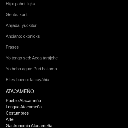
Hija: pahni-liqka
Gente: konti
Ahijada: yuckitur
Anciano: ckonicks
Frases
Yo tengo sed: Acca tarájche
Yo bebo agua: Puri haitama
El es bueno: Ia cayáhia
ATACAMEÑO
Pueblo Atacameño
Lengua Atacameña
Costumbres
Arte
Gastronomia Atacameña