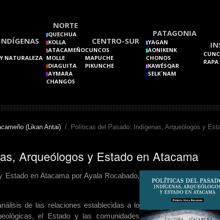
NORTE
PATAGONIA
QUECHUA
INDÍGENAS
CENTRO-SUR
KOLLA
YAGAN
IN
ATACAMEÑO
CUNCOS
AONIKENK
CUNC
Y NATURALEZA
MOLLE
MAPUCHE
CHONOS
RAPA
DIAGUITA
PIKUNCHE
KAWÉSQAR
AYMARA
SELK´NAM
CHANGOS
acameño (Likan Antai)
Políticas del Pasado: Indígenas, Arqueólogos y Es
enas, Arqueólogos y Estado en Atacama
s y Estado en Atacama por Ayala Rocabado,
nálisis de las relaciones establecidas a lo
queológicas, el Estado y las comunidades