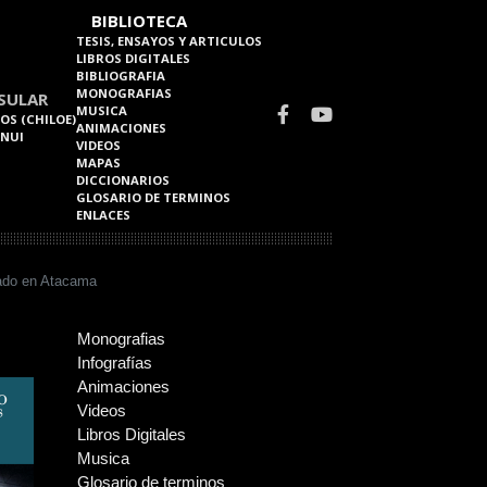
BIBLIOTECA
TESIS, ENSAYOS Y ARTICULOS
LIBROS DIGITALES
BIBLIOGRAFIA
MONOGRAFIAS
SULAR
MUSICA
OS (CHILOE)
ANIMACIONES
 NUI
VIDEOS
MAPAS
DICCIONARIOS
GLOSARIO DE TERMINOS
ENLACES
tado en Atacama
Monografias
Infografías
Animaciones
Videos
Libros Digitales
Musica
Glosario de terminos