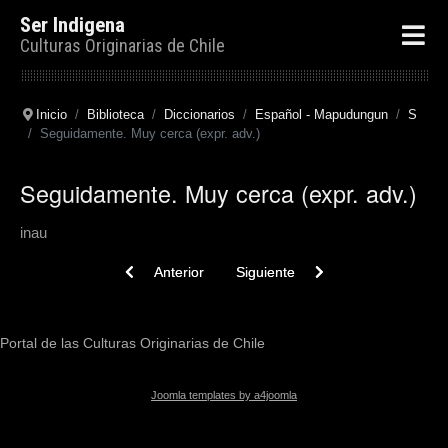
Ser Indigena
Culturas Originarias de Chile
Inicio
Biblioteca
Diccionarios
Español - Mapudungun
S
Seguidamente. Muy cerca (expr. adv.)
Seguidamente. Muy cerca (expr. adv.)
inau
Previous article: Sedimento. Lo espeso de la chicha.
Next article: Seguir. Seguir a uno
Anterior
Siguiente
Portal de las Culturas Originarias de Chile
Joomla templates by a4joomla