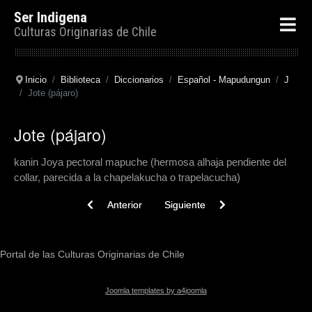
Ser Indigena
Culturas Originarias de Chile
Inicio
Biblioteca
Diccionarios
Español - Mapudungun
J
Jote (pájaro)
Jote (pájaro)
kanin Joya pectoral mapuche (hermosa alhaja pendiente del
collar, parecida a la chapelakucha o trapelacucha)
Previous article: Joven, el (sust.)
Next article: Jiba. Joroba
Anterior
Siguiente
Portal de las Culturas Originarias de Chile
Joomla templates by a4joomla