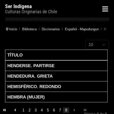
Ser Indigena
Culturas Originarias de Chile
Inicio
Biblioteca
Diccionarios
Español - Mapudungun
H
Cantidad a mostr
TÍTULO
Articles
HENDERSE. PARTIRSE
HENDEDURA. GRIETA
HEMISFÉRICO. REDONDO
HEMBRA (MUJER)
1
2
3
4
5
6
7
8