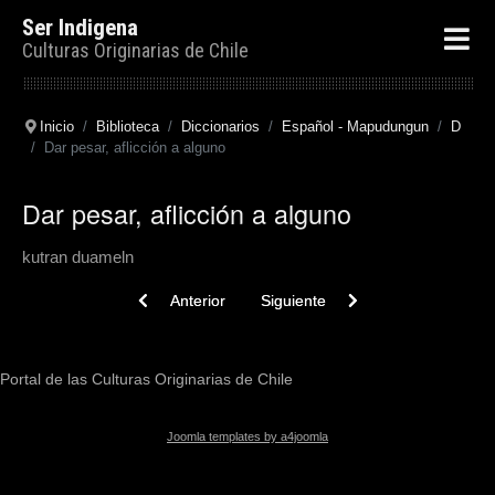
Ser Indigena
Culturas Originarias de Chile
Inicio
Biblioteca
Diccionarios
Español - Mapudungun
D
Dar pesar, aflicción a alguno
Dar pesar, aflicción a alguno
kutran duameln
Previous article: Dar pasos. Marchar
Next article: Dar prisa. Apresurar
Anterior
Siguiente
Portal de las Culturas Originarias de Chile
Joomla templates by a4joomla