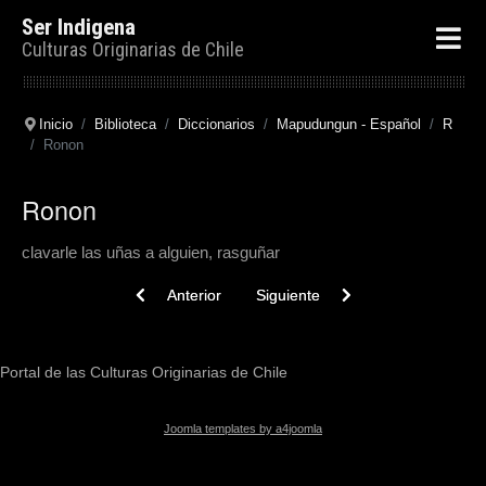
Ser Indigena
Culturas Originarias de Chile
Inicio
Biblioteca
Diccionarios
Mapudungun - Español
R
Ronon
Ronon
clavarle las uñas a alguien, rasguñar
Previous article: Rompü
Next article: Rëlun
Anterior
Siguiente
Portal de las Culturas Originarias de Chile
Joomla templates by a4joomla