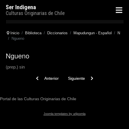
Ser Indigena
Culturas Originarias de Chile
Inicio
Biblioteca
Diccionarios
Mapudungun - Español
N
Ngueno
Ngueno
(prep.) sin
Previous article: Nguenó Afél. Nguenó Afélchi
Next article: Nguenñikan
Anterior
Siguiente
Portal de las Culturas Originarias de Chile
Joomla templates by a4joomla