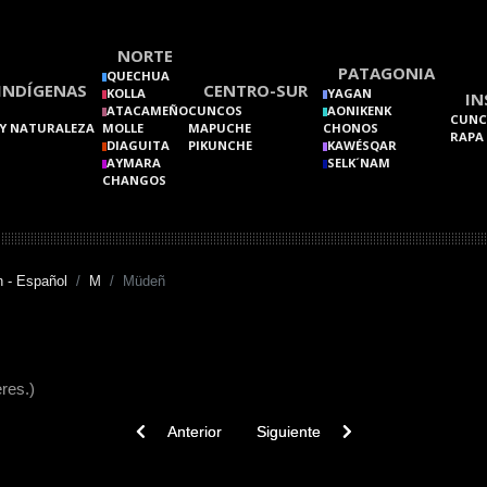
NORTE
PATAGONIA
QUECHUA
INDÍGENAS
CENTRO-SUR
KOLLA
YAGAN
IN
ATACAMEÑO
CUNCOS
AONIKENK
CUNC
Y NATURALEZA
MOLLE
MAPUCHE
CHONOS
RAPA
DIAGUITA
PIKUNCHE
KAWÉSQAR
AYMARA
SELK´NAM
CHANGOS
 - Español
M
Müdeñ
res.)
Previous article: Müchai
Next article: Mufü
Anterior
Siguiente