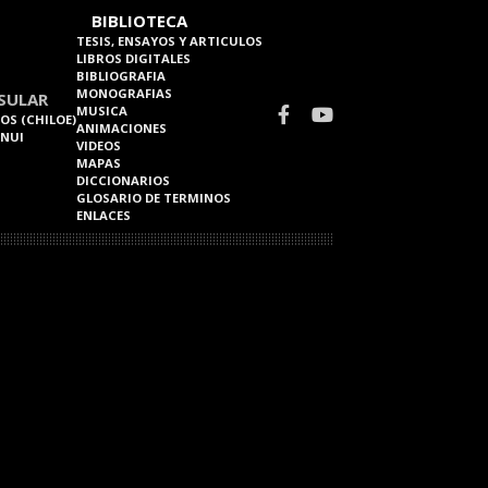
BIBLIOTECA
TESIS, ENSAYOS Y ARTICULOS
LIBROS DIGITALES
BIBLIOGRAFIA
MONOGRAFIAS
SULAR
MUSICA
OS (CHILOE)
ANIMACIONES
 NUI
VIDEOS
MAPAS
DICCIONARIOS
GLOSARIO DE TERMINOS
ENLACES