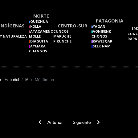
NORTE
PATAGONIA
QUECHUA
INDÍGENAS
CENTRO-SUR
KOLLA
YAGAN
IN
ATACAMEÑO
CUNCOS
AONIKENK
CUNC
Y NATURALEZA
MOLLE
MAPUCHE
CHONOS
RAPA
DIAGUITA
PIKUNCHE
KAWÉSQAR
AYMARA
SELK´NAM
CHANGOS
 - Español
M
Mëtrëmtun
Previous article: Mëtrëmn. Mëtrëmün
Next article: Mëtrongkantun
Anterior
Siguiente