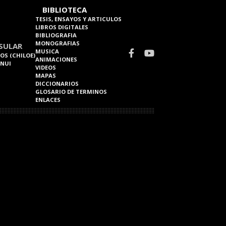
BIBLIOTECA
TESIS, ENSAYOS Y ARTICULOS
LIBROS DIGITALES
BIBLIOGRAFIA
MONOGRAFIAS
SULAR
MUSICA
OS (CHILOE)
ANIMACIONES
 NUI
VIDEOS
MAPAS
DICCIONARIOS
GLOSARIO DE TERMINOS
ENLACES