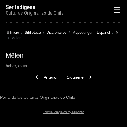
Ser Indigena
Culturas Originarias de Chile
Inicio
Biblioteca
Diccionarios
Mapudungun - Español
M
Mëlen
Mëlen
haber, estar
Previous article: Mëlekan
Next article: Mëlewe
Anterior
Siguiente
Portal de las Culturas Originarias de Chile
Joomla templates by a4joomla