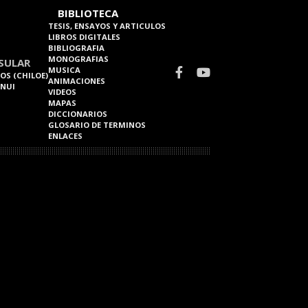
BIBLIOTECA
TESIS, ENSAYOS Y ARTICULOS
LIBROS DIGITALES
BIBLIOGRAFIA
MONOGRAFIAS
SULAR
MUSICA
OS (CHILOE)
ANIMACIONES
 NUI
VIDEOS
MAPAS
DICCIONARIOS
GLOSARIO DE TERMINOS
ENLACES