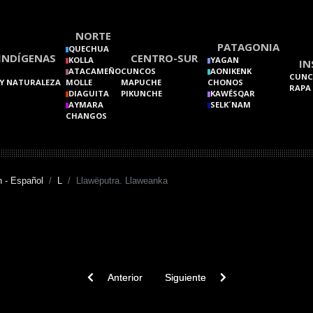
NORTE
PATAGONIA
QUECHUA
INDÍGENAS
CENTRO-SUR
KOLLA
YAGAN
IN
ATACAMEÑO
CUNCOS
AONIKENK
CUNC
Y NATURALEZA
MOLLE
MAPUCHE
CHONOS
RAPA
DIAGUITA
PIKUNCHE
KAWÉSQAR
AYMARA
SELK´NAM
CHANGOS
 - Español
L
Llawëputra. Llaweanka
Previous article: Llëfke. Llüfke
Next article: Llaweñ
Anterior
Siguiente