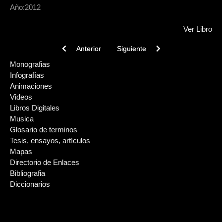
Año:
2012
Ver Libro
Previous article: Fotografías de Martín Gusinde en T
Next article: Hain : ceremonia de i
Anterior
Siguiente
Monografias
Infografías
Animaciones
Videos
Libros Digitales
Musica
Glosario de terminos
Tesis, ensayos, artículos
Mapas
Directorio de Enlaces
Bibliografia
Diccionarios