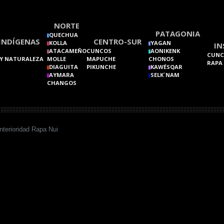
NORTE
PATAGONIA
QUECHUA
INDÍGENAS
CENTRO-SUR
KOLLA
YAGAN
IN
ATACAMEÑO
CUNCOS
AONIKENK
CUNC
Y NATURALEZA
MOLLE
MAPUCHE
CHONOS
RAPA
DIAGUITA
PIKUNCHE
KAWÉSQAR
AYMARA
SELK´NAM
CHANGOS
Interioridad Rapa Nui