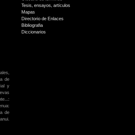
Tesis, ensayos, artículos
Mapas
Directorio de Enlaces
Bibliografia
Diccionarios
ales,
la de
ial y
uevas
e...:
enua:
la de
anui.