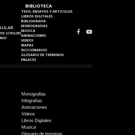
BIBLIOTECA
TESIS, ENSAYOS Y ARTICULOS
LIBROS DIGITALES
BIBLIOGRAFIA
MONOGRAFIAS
SULAR
MUSICA
OS (CHILOE)
ANIMACIONES
 NUI
VIDEOS
MAPAS
DICCIONARIOS
GLOSARIO DE TERMINOS
ENLACES
Monografias
Infografías
Animaciones
Videos
Libros Digitales
Musica
Glosario de terminos