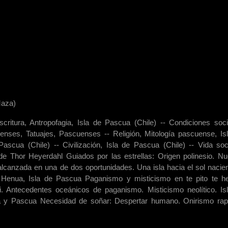
Maza)
critura, Antropofagia, Isla de Pascua (Chile) -- Condiciones soci
uenses, Tatuajes, Pascuenses -- Religión, Mitología pascuense, Is
Pascua (Chile) -- Civilización, Isla de Pascua (Chile) -- Vida soc
de Thor Heyerdahl Guiados por las estrellas: Origen polinesio. N
canzada en una de dos oportunidades. Una isla hacia el sol nacient
Te Henua, Isla de Pascua Paganismo y misticismo en te pito te h
 Antecedentes oceánicos de paganismo. Misticismo neolítico. Is
a y Pascua Necesidad de soñar: Despertar humano. Onirismo rap