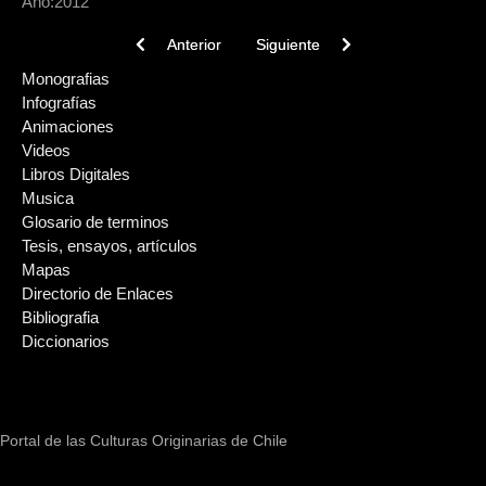
Año:
2012
Previous article: Historia y arqueología de Carahue 
Next article: La palabra es la flo
Anterior
Siguiente
Monografias
Infografías
Animaciones
Videos
Libros Digitales
Musica
Glosario de terminos
Tesis, ensayos, artículos
Mapas
Directorio de Enlaces
Bibliografia
Diccionarios
Portal de las Culturas Originarias de Chile