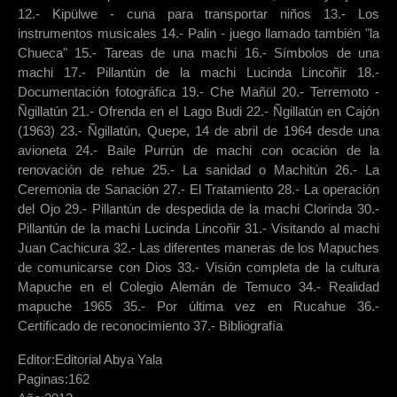
12.- Kipülwe - cuna para transportar niños 13.- Los
instrumentos musicales 14.- Palin - juego llamado también "la
Chueca" 15.- Tareas de una machi 16.- Símbolos de una
machi 17.- Pillantún de la machi Lucinda Lincoñir 18.-
Documentación fotográfica 19.- Che Mañül 20.- Terremoto -
Ñgillatún 21.- Ofrenda en el Lago Budi 22.- Ñgillatún en Cajón
(1963) 23.- Ñgillatún, Quepe, 14 de abril de 1964 desde una
avioneta 24.- Baile Purrún de machi con ocación de la
renovación de rehue 25.- La sanidad o Machitún 26.- La
Ceremonia de Sanación 27.- El Tratamiento 28.- La operación
del Ojo 29.- Pillantún de despedida de la machi Clorinda 30.-
Pillantún de la machi Lucinda Lincoñir 31.- Visitando al machi
Juan Cachicura 32.- Las diferentes maneras de los Mapuches
de comunicarse con Dios 33.- Visión completa de la cultura
Mapuche en el Colegio Alemán de Temuco 34.- Realidad
mapuche 1965 35.- Por última vez en Rucahue 36.-
Certificado de reconocimiento 37.- Bibliografía
Editor:
Editorial Abya Yala
Paginas:
162