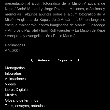
presentación al álbum fotográfico de la Misión Araucana de
Kepe / André Menard y Jorge Pavez -- Misiones, máquinas y
memorias : algunos apuntes sobre el álbum fotográfico de la
Misión Anglicana de Kepe / José Ancán -- ¿Ülmen longko o
cacique malonero? : contra-imaginarios de Manuel Olascoaga
y Ambrosio Payllalef / [por] Rolf Foerster -- La Misión de Kepe
: conquista y evangelización / Pablo Marimán.
Paginas:
203
Año:
2007
Previous article: Informe de la Comisión Verdad His
Next article: Juguemos al palín
Anterior
Siguiente
Monografias
Infografías
Animaciones
Videos
Libros Digitales
Musica
Glosario de terminos
Tesis, ensayos, artículos