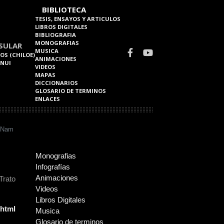
BIBLIOTECA
TESIS, ENSAYOS Y ARTICULOS
LIBROS DIGITALES
BIBLIOGRAFIA
MONOGRAFIAS
SULAR
MUSICA
OS (CHILOE)
ANIMACIONES
 NUI
VIDEOS
MAPAS
DICCIONARIOS
GLOSARIO DE TERMINOS
ENLACES
k´Nam
Monografias
Infografías
Animaciones
Trato
Videos
Libros Digitales
.html
Musica
Glosario de terminos