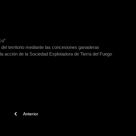
co”
n del territorio mediante las concesiones ganaderas
 la acción de la Sociedad Explotadora de Tierra del Fuego
Previous article: Libro: Culturas tradicionales - Patagonia: fin 
Anterior