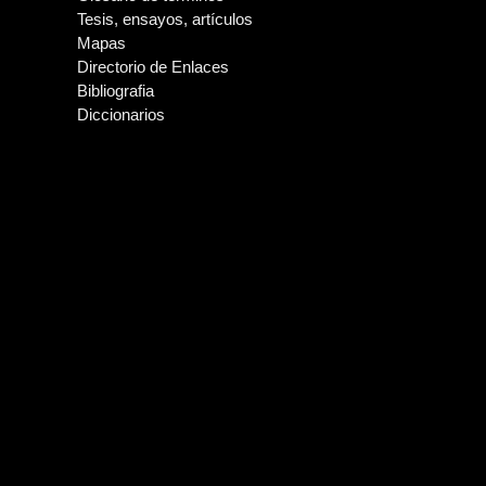
Tesis, ensayos, artículos
Mapas
Directorio de Enlaces
Bibliografia
Diccionarios
de un mundo: los selknam de Tierra del Fuego