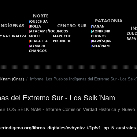
NORTE
PATAGONIA
QUECHUA
INDÍGENAS
CENTRO-SUR
KOLLA
YAGAN
IN
ATACAMEÑO
CUNCOS
AONIKENK
CUNC
Y NATURALEZA
MOLLE
MAPUCHE
CHONOS
RAPA
DIAGUITA
PIKUNCHE
KAWÉSQAR
AYMARA
SELK´NAM
CHANGOS
lk'nam (Onas)
Informe: Los Pueblos Indígenas del Extremo Sur - Los Sel
nas del Extremo Sur - Los Selk´Nam
 Sur LOS SELK´NAM - Informe Comisión Verdad Histórica y Nuevo 
erindigena.org/libros_digitales/cvhynt/v_i/1p/v1_pp_5_australes