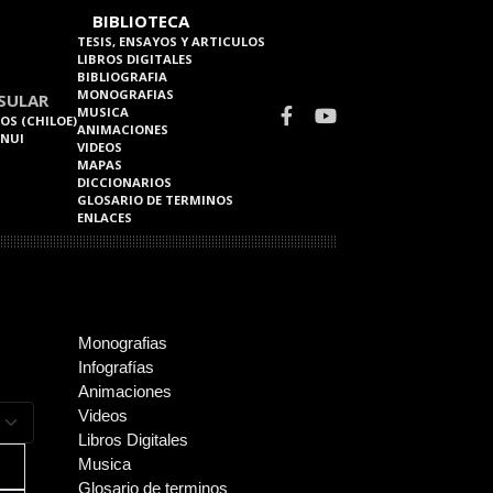
BIBLIOTECA
TESIS, ENSAYOS Y ARTICULOS
LIBROS DIGITALES
BIBLIOGRAFIA
MONOGRAFIAS
SULAR
MUSICA
OS (CHILOE)
ANIMACIONES
 NUI
VIDEOS
MAPAS
DICCIONARIOS
GLOSARIO DE TERMINOS
ENLACES
Monografias
Infografías
Animaciones
a mostrar
Videos
Libros Digitales
Musica
Glosario de terminos