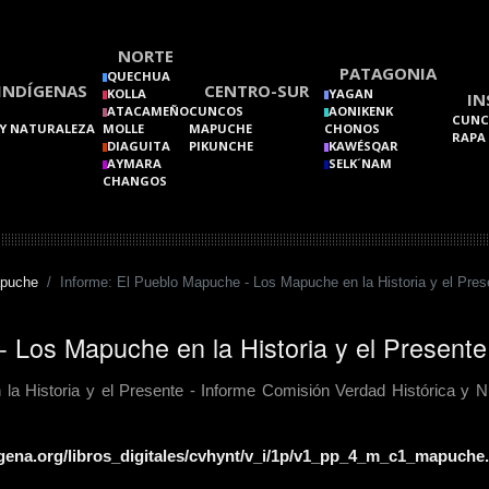
NORTE
PATAGONIA
QUECHUA
INDÍGENAS
CENTRO-SUR
KOLLA
YAGAN
IN
ATACAMEÑO
CUNCOS
AONIKENK
CUNC
Y NATURALEZA
MOLLE
MAPUCHE
CHONOS
RAPA
DIAGUITA
PIKUNCHE
KAWÉSQAR
AYMARA
SELK´NAM
CHANGOS
puche
Informe: El Pueblo Mapuche - Los Mapuche en la Historia y el Pres
 Los Mapuche en la Historia y el Presente
a Historia y el Presente - Informe Comisión Verdad Histórica y 
igena.org/libros_digitales/cvhynt/v_i/1p/v1_pp_4_m_c1_mapuche