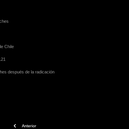
uches
de Chile
121
ches después de la radicación
Previous article: Informe: El Pueblo Mapuche - Los Pehuenches 
Anterior