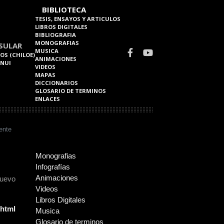
BIBLIOTECA
TESIS, ENSAYOS Y ARTICULOS
LIBROS DIGITALES
BIBLIOGRAFIA
MONOGRAFIAS
SULAR
MUSICA
OS (CHILOE)
ANIMACIONES
 NUI
VIDEOS
MAPAS
DICCIONARIOS
GLOSARIO DE TERMINOS
ENLACES
ente
Monografias
Infografías
Animaciones
Nuevo
Videos
Libros Digitales
.html
Musica
Glosario de terminos