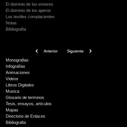
El dominio de los enseres
El dominio de los aperos
Los textiles complacientes
Notas
Bibliografía
Previous article: Libro: Platería mapuche
Next article: Teatro Mapuche para n
Anterior
Siguiente
Monografias
Infografías
Animaciones
Videos
Libros Digitales
Musica
Glosario de terminos
Tesis, ensayos, artículos
Mapas
Directorio de Enlaces
Bibliografia